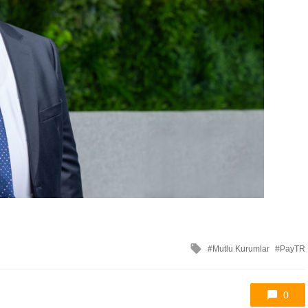
ile
Mutlu Kurumlar
PayTR
etkilendi
0