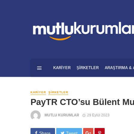
KARIYER
ŞIRKETLER
ARAŞTIRMA & 
KARIYER
ŞIRKETLER
PayTR CTO’su Bülent Mu
MUTLU KURUMLAR
29 Eylül 2023
Share
Tweet