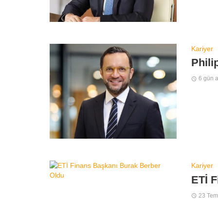
Kariyer
Phili
6 gün 
Kariyer
ETİ F
23 Te