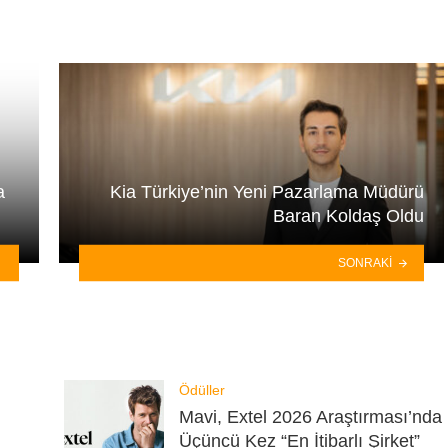
a
Kia Türkiye’nin Yeni Pazarlama Müdürü
Baran Koldaş Oldu
SONRAKI
Ödüller
Mavi, Extel 2026 Araştırması’nda
Üçüncü Kez “En İtibarlı Şirket”