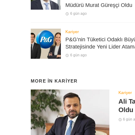
Müdürü Murat Güreşçi Oldu
6 gün ago
Kariyer
P&G’nin Tüketici Odaklı Bü
Stratejisinde Yeni Lider Atam
6 gün ago
MORE IN
KARIYER
Kariyer
Ali T
Oldu
6 gün 