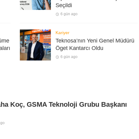
Seçildi
6 gün ago
Kariyer
yüme
Teknosa’nın Yeni Genel Müdürü
aları
Öget Kantarcı Oldu
6 gün ago
aha Koç, GSMA Teknoloji Grubu Başkanı
ago