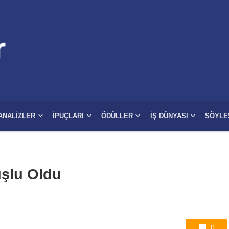
ANALIZLER
İPUÇLARI
ÖDÜLLER
İŞ DÜNYASI
SÖYLE
şlu Oldu
0