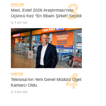
ÖDÜLLER
Mavi, Extel 2026 Araştırması’nda
Üçüncü Kez “En İtibarlı Şirket” Seçildi
6 gün ago
KARIYER
Teknosa’nın Yeni Genel Müdürü Öget
Kantarcı Oldu
6 gün ago