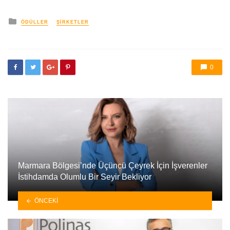
yayınlanan
ÖDÜLLER
ŞIRKETLER
0
Marmara Bölgesi’nde Üçüncü Çeyrek İçin İşverenler
İstihdamda Olumlu Bir Seyir Bekliyor
ÖNCEKI