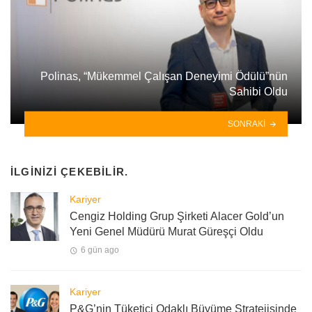
Polinas, “Mükemmel Çalışan Deneyimi Ödülü”nün
Sahibi Oldu
SONRAKI
İLGINIZI ÇEKEBILIR.
Kariyer
Cengiz Holding Grup Şirketi Alacer Gold’un
Yeni Genel Müdürü Murat Güreşçi Oldu
6 gün ago
Kariyer
P&G’nin Tüketici Odaklı Büyüme Stratejisinde