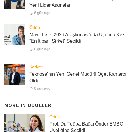
Yeni Lider Atamaları
6 gün ago
Ödüller
Mavi, Extel 2026 Araştırması’nda Üçüncü Kez
“En İtibarlı Şirket” Seçildi
6 gün ago
Kariyer
Teknosa’nın Yeni Genel Müdürü Öget Kantarcı
Oldu
6 gün ago
MORE IN
ÖDÜLLER
Ödüller
Prof. Dr. Tuğba Bağcı Önder EMBO
Üyeliğine Seçildi