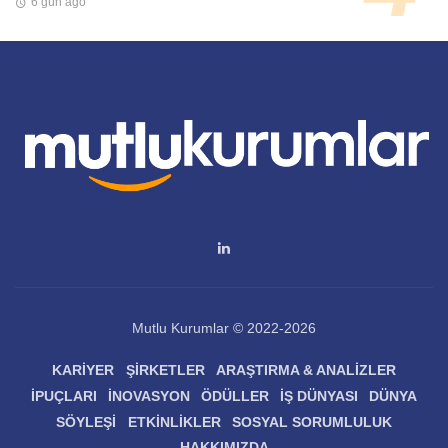
6 gün ago
Mutlu Kurumlar © 2022-2026
KARIYER
ŞIRKETLER
ARAŞTIRMA & ANALIZLER
İPUÇLARI
İNOVASYON
ÖDÜLLER
İŞ DÜNYASI
DÜNYA
SÖYLEŞI
ETKINLIKLER
SOSYAL SORUMLULUK
HAKKIMIZDA