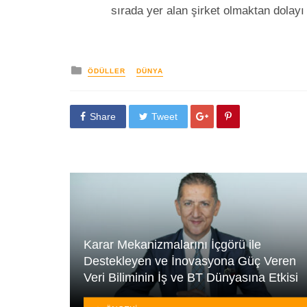
sırada yer alan şirket olmaktan dolayı
yayınlanan
ÖDÜLLER
DÜNYA
Share
Tweet
Karar Mekanizmalarını İçgörü ile
Destekleyen ve İnovasyona Güç Veren
Veri Biliminin İş ve BT Dünyasına Etkisi