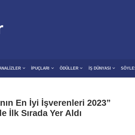
ANALIZLER
İPUÇLARI
ÖDÜLLER
İŞ DÜNYASI
SÖYLE
ın En İyi İşverenleri 2023”
e İlk Sırada Yer Aldı