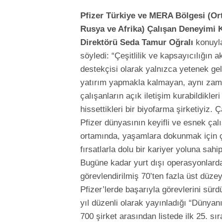
Pfizer Türkiye ve MERA Bölgesi (Or
Rusya ve Afrika) Çalışan Deneyimi 
Direktörü Seda Tamur Oğralı
konuyla 
söyledi: “Çeşitlilik ve kapsayıcılığın ak
destekçisi olarak yalnızca yetenek ge
yatırım yapmakla kalmayan, aynı za
çalışanların açık iletişim kurabildikleri
hissettikleri bir biyofarma şirketiyiz. 
Pfizer dünyasının keyifli ve esnek ça
ortamında, yaşamlara dokunmak için ç
fırsatlarla dolu bir kariyer yoluna sahi
Bugüne kadar yurt dışı operasyonlard
görevlendirilmiş 70’ten fazla üst düzey
Pfizer’lerde başarıyla görevlerini sür
yıl düzenli olarak yayınladığı “Dünyanı
700 şirket arasından listede ilk 25. sır