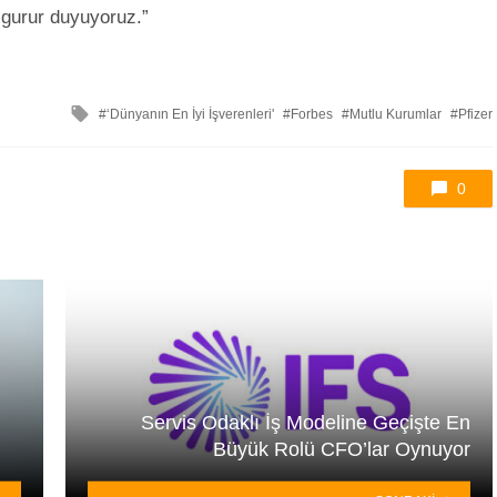
 gurur duyuyoruz.”
ile
‘Dünyanın En İyi İşverenleri'
Forbes
Mutlu Kurumlar
Pfizer
etkilendi
0
Servis Odaklı İş Modeline Geçişte En
Büyük Rolü CFO’lar Oynuyor