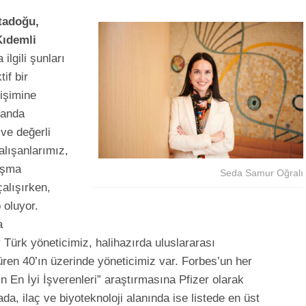
tadoğu,
Kıdemli
ilgili şunları
tif bir
lişimine
manda
 ve değerli
Çalışanlarımız,
lışma
Seda Samur Oğralı
alışırken,
p oluyor.
a
 Türk yöneticimiz, halihazırda uluslararası
düren 40’ın üzerinde yöneticimiz var. Forbes’un her
n En İyi İşverenleri” araştırmasına Pfizer olarak
ada, ilaç ve biyoteknoloji alanında ise listede en üst