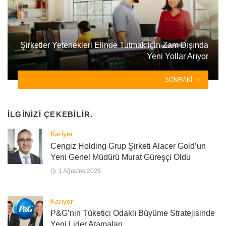
Şirketler Yetenekleri Elinde Tutmak için Zam Dışında
Yeni Yollar Arıyor
SONRAKI
İLGINIZI ÇEKEBILIR.
Kariyer
Cengiz Holding Grup Şirketi Alacer Gold’un
Yeni Genel Müdürü Murat Güreşçi Oldu
1 Ağustos 2026
Kariyer
P&G’nin Tüketici Odaklı Büyüme Stratejisinde
Yeni Lider Atamaları