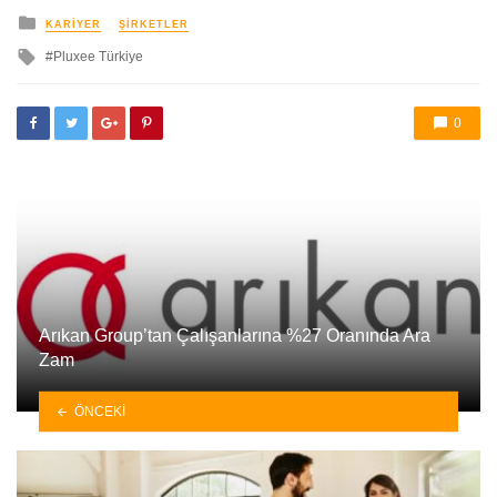
yayınlanan
KARIYER
ŞIRKETLER
ile
Pluxee Türkiye
etkilendi
0
Arıkan Group’tan Çalışanlarına %27 Oranında Ara
Zam
ÖNCEKI