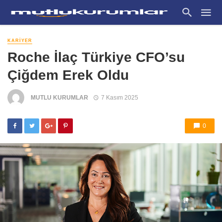
KARIYER
Roche İlaç Türkiye CFO’su
Çiğdem Erek Oldu
MUTLU KURUMLAR
7 Kasım 2025
0