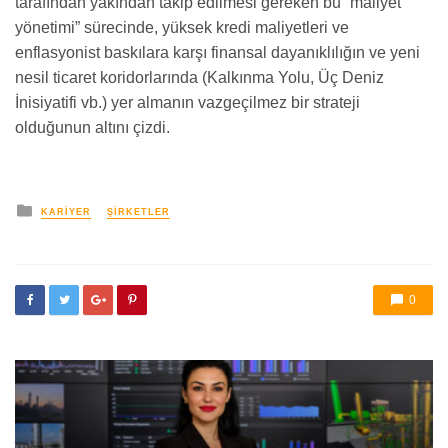
tarafından yakından takip edilmesi gereken bu “maliyet
yönetimi” sürecinde, yüksek kredi maliyetleri ve
enflasyonist baskılara karşı finansal dayanıklılığın ve yeni
nesil ticaret koridorlarında (Kalkınma Yolu, Üç Deniz
İnisiyatifi vb.) yer almanın vazgeçilmez bir strateji
olduğunun altını çizdi.
yayınlanan
KARIYER
ŞIRKETLER
0