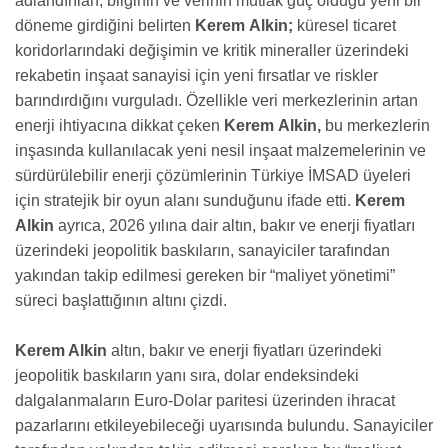
adlandırılan, bilginin ve verinin mutlak güç olduğu yeni bir
döneme girdiğini belirten
Kerem
Alkin;
küresel ticaret
koridorlarındaki değişimin ve kritik mineraller üzerindeki
rekabetin inşaat sanayisi için yeni fırsatlar ve riskler
barındırdığını vurguladı. Özellikle veri merkezlerinin artan
enerji ihtiyacına dikkat çeken
Kerem
Alkin,
bu merkezlerin
inşasında kullanılacak yeni nesil inşaat malzemelerinin ve
sürdürülebilir enerji çözümlerinin Türkiye İMSAD üyeleri
için stratejik bir oyun alanı sunduğunu ifade etti.
Kerem
Alkin
ayrıca, 2026 yılına dair altın, bakır ve enerji fiyatları
üzerindeki jeopolitik baskıların, sanayiciler tarafından
yakından takip edilmesi gereken bir “maliyet yönetimi”
süreci başlattığının altını çizdi.
Kerem Alkin
altın, bakır ve enerji fiyatları üzerindeki
jeopolitik baskıların yanı sıra, dolar endeksindeki
dalgalanmaların Euro-Dolar paritesi üzerinden ihracat
pazarlarını etkileyebileceği uyarısında bulundu. Sanayiciler