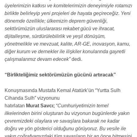
üyelerimizin katkısı ve komitelerimizin deneyimiyle rotamızı
birlikte belirleyip yeni projeleri de hayata geçireceğiz. Yeni
dönemde özellikle; ülkemizin deprem güvenliği,
sektörümüzün uluslararası rekabet gücü ve ihracat,
dijitalleşme, sürdürülebilirlik ve yeşil dönüşüm,
yönetmelikle ve mevzuat, kalite, AR-GE, inovasyon, kamu,
diğer kurum ve dernekler ile ilişkiler konularında gayretli
çalışmalarımız devam edecek”
dedi.
“Birlikteliğimiz sektörümüzün gücünü artıracak”
Konuşmasında Mustafa Kemal Atatürk’ün “Yurtta Sulh
Cihanda Sulh” vizyonunu
hatırlatan
Murat
Savcı;
“
Cumhuriyetimizin temel
ilkelerinden birini oluşturan bu vizyonun bugünlerde yakın
çevremizdeki olaylara ve savaşlara bakarak ne kadar
doğru ve yön gösterici olduğunu görüyoruz. Bu vesile ile
yakın coğrafyamızdaki tüm savaşların bir an önce bitmesini