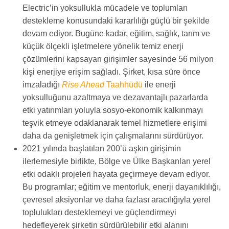
Electric’in yoksullukla mücadele ve toplumları
destekleme konusundaki kararlılığı güçlü bir şekilde
devam ediyor. Bugüne kadar, eğitim, sağlık, tarım ve
küçük ölçekli işletmelere yönelik temiz enerji
çözümlerini kapsayan girişimler sayesinde 56 milyon
kişi enerjiye erişim sağladı. Şirket, kısa süre önce
imzaladığı
Rise Ahead
Taahhüdü
ile enerji
yoksulluğunu azaltmaya ve dezavantajlı pazarlarda
etki yatırımları yoluyla sosyo-ekonomik kalkınmayı
teşvik etmeye odaklanarak temel hizmetlere erişimi
daha da genişletmek için çalışmalarını sürdürüyor.
2021 yılında başlatılan 200’ü aşkın girişimin
ilerlemesiyle birlikte, Bölge ve Ülke Başkanları yerel
etki odaklı projeleri hayata geçirmeye devam ediyor.
Bu programlar; eğitim ve mentorluk, enerji dayanıklılığı,
çevresel aksiyonlar ve daha fazlası aracılığıyla yerel
toplulukları desteklemeyi ve güçlendirmeyi
hedefleyerek şirketin sürdürülebilir etki alanını