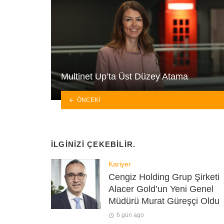
Multinet Up’ta Üst Düzey Atama
ÖNCEKI
İLGINIZI ÇEKEBILIR.
Kariyer
Cengiz Holding Grup Şirketi
Alacer Gold’un Yeni Genel
Müdürü Murat Güreşçi Oldu
6 gün ago