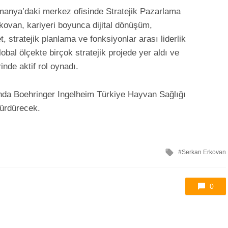
lmanya’daki merkez ofisinde Stratejik Pazarlama
kovan, kariyeri boyunca dijital dönüşüm,
stratejik planlama ve fonksiyonlar arası liderlik
lobal ölçekte birçok stratejik projede yer aldı ve
nde aktif rol oynadı.
da Boehringer Ingelheim Türkiye Hayvan Sağlığı
sürdürecek.
ile
Serkan Erkovan
etkilendi
0