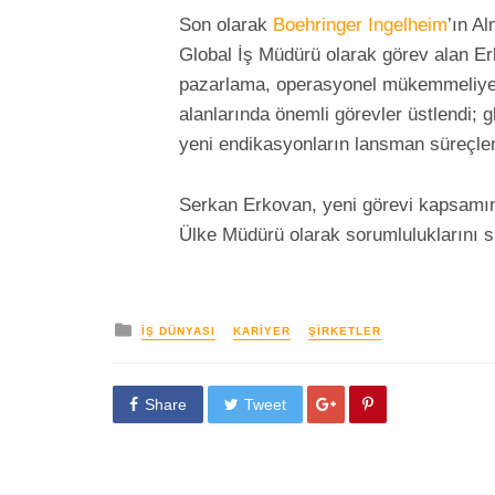
Son olarak
Boehringer Ingelheim
’ın A
Global İş Müdürü olarak görev alan Er
pazarlama, operasyonel mükemmeliyet, 
alanlarında önemli görevler üstlendi; g
yeni endikasyonların lansman süreçleri
Serkan Erkovan, yeni görevi kapsamın
Ülke Müdürü olarak sorumluluklarını 
yayınlanan
İŞ DÜNYASI
KARIYER
ŞIRKETLER
Share
Tweet