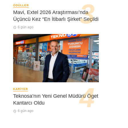
ÖDÜLLER
Mavi, Extel 2026 Araştırması’nda
Üçüncü Kez “En İtibarlı Şirket” Seçildi
6 gün ago
KARIYER
Teknosa’nın Yeni Genel Müdürü Öget
Kantarcı Oldu
6 gün ago