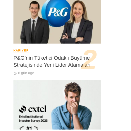
KARIYER
P&G’nin Tüketici Odaklı Büyüme
Stratejisinde Yeni Lider Atamaları
6 gün ago