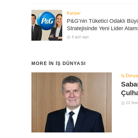
Kariyer
P&G’nin Tüketici Odaklı Bü
Stratejisinde Yeni Lider Atam
6 gün ago
MORE IN
İŞ DÜNYASI
İş Dünya
Saba
Çulha
23 Te