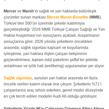
Mercer
ve
Marsh
’ın sağlık ve yan haklarda bütünleşik
çözümler sunan markası
Mercer Marsh Benefits
(
MMB
),
Türkiye’den 500’ün üzerinde şirketin katılımıyla
gerçekleştirdiği ‘2026 MMB Türkiye Çalışan Sağlığı ve Yan
Haklar Araştırması’nın sonuçlarını açıkladı. Araştırmanın
sonuçlarına göre; 2026 yılında şirketlerin öncelikleri
arasında; sağlık sigortası kapsam ve koşullarında
iyileştirme, yan haklara ilişkin çalışan iletişiminin
güçlendirilmesi, toplam ödül paketinin şeffaf bir şekilde
anlatılması ve iyilik hali (wellbeing) uygulamaları yer alıyor.
Sağlık sigortası
, sunulan yan haklar arasında en fazla
öncelik verilen kalem olarak öne çıkıyor. Şirketlerin %71’i
çalışanlarına araç tahsis ederken, genel müdür düzeyinde
en çok tercih edilen modelin Audi A6 olduğu görülüyor.
Şirketlerin Yüzde 96’sı Çalışanını Güvence Altına Alıyor