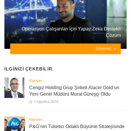
Operasyon Çalışanları İçin Yapay Zeka Destekli
Çözüm
SONRAKI
İLGINIZI ÇEKEBILIR.
Kariyer
Cengiz Holding Grup Şirketi Alacer Gold’un
Yeni Genel Müdürü Murat Güreşçi Oldu
1 Ağustos 2026
Kariyer
P&G’nin Tüketici Odaklı Büyüme Stratejisinde