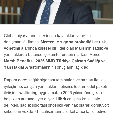
Global piyasaların lider insan kaynakları yönetim
danışmanlığı firması
Mercer
ile
sigorta brokerliği
ve
risk
yönetimi
alanında küresel bir lider olan
Marsh
’ın sağlık ve
yan haklarda bütünsel çözümler üreten markası Mercer
Marsh Benefits
, ‘
2026 MMB Türkiye Çalışan Sağlığı ve
Yan Haklar Araştırması
’nın sonuçlarını açıkladı.
Rapora göre; sağlık sigortası teminatları ve şartları ile ilgili
iyileştirme, çalışan yan hakları iletişimi, toplam ödül paketi
iletişimi,
wellbeing
uygulamaları 2026 yılının öne çıkan
başlıkları arasında yer alıyor.
Hibrit
çalışma kalıcı hale
gelirken, sağlık sigortası öncelikli yan hak olarak görülüyor;
şirketlerin yüzde 71’i çalışanlarına şirket aracı tahsil ediyor.