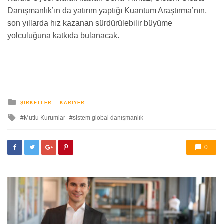
Danışmanlık’ın da yatırım yaptığı Kuantum Araştırma’nın,
son yıllarda hız kazanan sürdürülebilir büyüme
yolculuğuna katkıda bulanacak.
yayınlanan
ŞIRKETLER
KARIYER
ile
Mutlu Kurumlar
sistem global danışmanlık
etkilendi
0