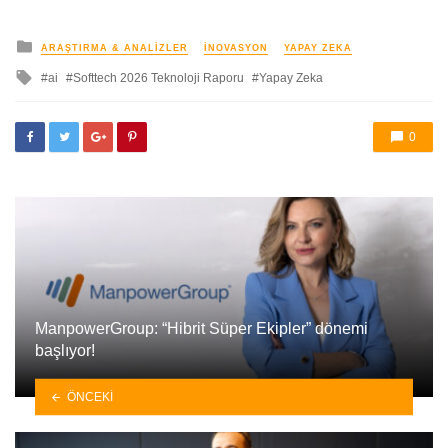
yayınlanan
ARAŞTIRMA & ANALIZLER
İNOVASYON
YAPAY ZEKA
ile
ai
Softtech 2026 Teknoloji Raporu
Yapay Zeka
etkilendi
0
ManpowerGroup: “Hibrit Süper Ekipler” dönemi
başlıyor!
ÖNCEKI