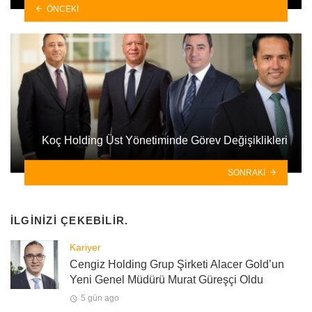
ÖNCEKI
Koç Holding Üst Yönetiminde Görev Değişiklikleri
SONRAKI
İLGINIZI ÇEKEBILIR.
Kariyer
Cengiz Holding Grup Şirketi Alacer Gold’un
Yeni Genel Müdürü Murat Güreşçi Oldu
5 gün ago