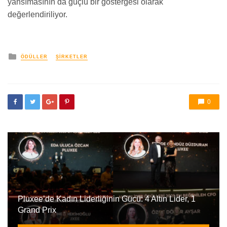
yansımasının da güçlü bir göstergesi olarak
değerlendiriliyor.
yayınlanan
ÖDÜLLER
ŞIRKETLER
0
Pluxee’de Kadın Liderliğinin Gücü: 4 Altın Lider, 1
Grand Prix