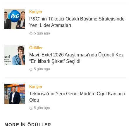
Kariyer
P&G’nin Tüketici Odaklı Büyüme Stratejisinde
Yeni Lider Atamaları
5 gün ago
Ödüller
Mavi, Extel 2026 Araştırması’nda Üçüncü Kez
“En İtibarlı Şirket” Seçildi
5 gün ago
Kariyer
Teknosa’nın Yeni Genel Müdürü Öget Kantarcı
Oldu
5 gün ago
MORE IN
ÖDÜLLER