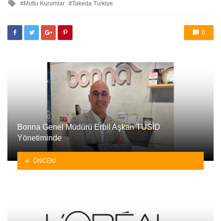
ile
Mutlu Kurumlar
Takeda Türkiye
etkilendi
0
Bonna Genel Müdürü Erbil Aşkan TUSİD
Yönetiminde
ÖNCEKI