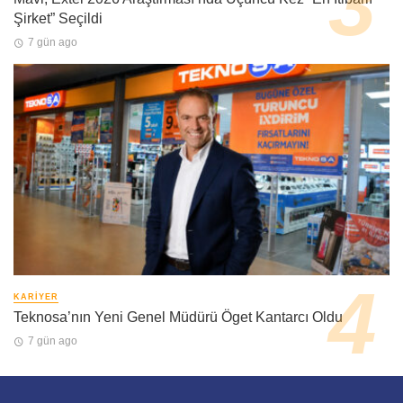
Şirket” Seçildi
7 gün ago
KARIYER
Teknosa’nın Yeni Genel Müdürü Öget Kantarcı Oldu
7 gün ago