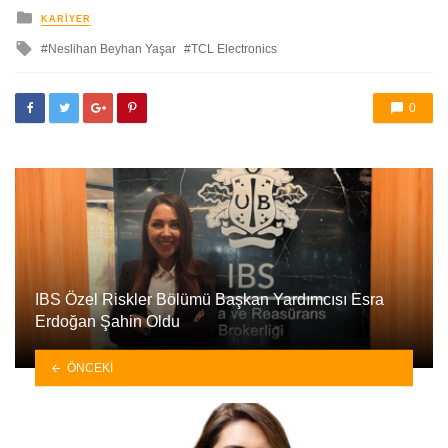
yayınlanan
KARIYER
ile
Neslihan Beyhan Yaşar
TCL Electronics
etkilendi
0
IBS Özel Riskler Bölümü Başkan Yardımcısı Esra
Erdoğan Şahin Oldu
ÖNCEKI