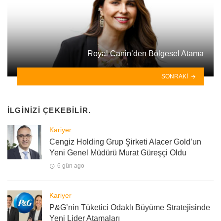
Royal Canin’den Bölgesel Atama
SONRAKI
İLGINIZI ÇEKEBILIR.
Kariyer
Cengiz Holding Grup Şirketi Alacer Gold’un
Yeni Genel Müdürü Murat Güreşçi Oldu
6 gün ago
Kariyer
P&G’nin Tüketici Odaklı Büyüme Stratejisinde
Yeni Lider Atamaları