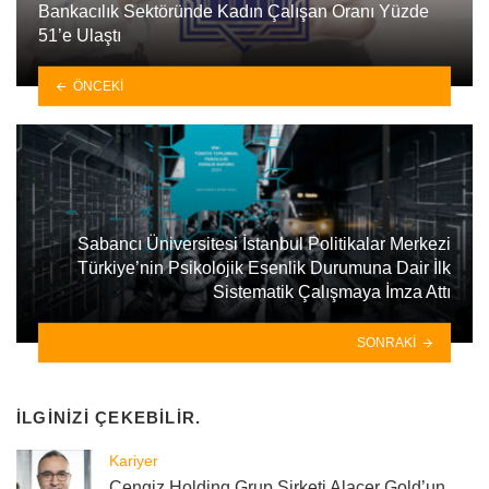
Bankacılık Sektöründe Kadın Çalışan Oranı Yüzde
51’e Ulaştı
ÖNCEKI
Sabancı Üniversitesi İstanbul Politikalar Merkezi
Türkiye’nin Psikolojik Esenlik Durumuna Dair İlk
Sistematik Çalışmaya İmza Attı
SONRAKI
İLGINIZI ÇEKEBILIR.
Kariyer
Cengiz Holding Grup Şirketi Alacer Gold’un