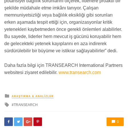
potansiyel bağlılık sorunlarını ölçerek, liderlere proaktif bir
şekilde müdahale etme imkânı tanıyor. Çalışan
memnuniyetsizliği veya bağlılık eksikliği gibi sorunları
erken aşamada tespit ettiği için, organizasyonlar kritik
yetenekleri kaybetmeden önce gerekli önlemleri alabilirler.
Bu sayede, liderler hem mevcut iş gücünü koruyabilir hem
de gelecekteki yetenek kayıplarını en aza indirerek
sürdürülebilir bir büyüme ve istikrar sağlayabilirler” dedi.
Daha fazla bilgi için TRANSEARCH International Partners
websitesi ziyaret edilebilir.
www.transearch.com
yayınlanan
ARAŞTIRMA & ANALIZLER
ile
TRANSEARCH
etkilendi
0