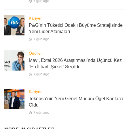
7 gün ago
Kariyer
P&G’nin Tüketici Odaklı Büyüme Stratejisinde
Yeni Lider Atamaları
7 gün ago
Ödüller
Mavi, Extel 2026 Araştırması’nda Üçüncü Kez
“En İtibarlı Şirket” Seçildi
7 gün ago
Kariyer
Teknosa’nın Yeni Genel Müdürü Öget Kantarcı
Oldu
7 gün ago