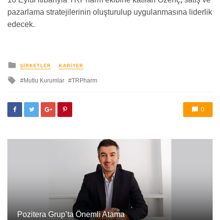
pazarlama stratejilerinin oluşturulup uygulanmasına liderlik
edecek.
yayınlanan
ŞIRKETLER
KARIYER
ile
Mutlu Kurumlar
TRPharm
etkilendi
0
Pozitera Grup’ta Önemli Atama