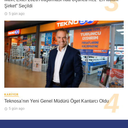
Şirket” Seçildi
5 gün ago
KARIYER
Teknosa’nın Yeni Genel Müdürü Öget Kantarcı Oldu
5 gün ago