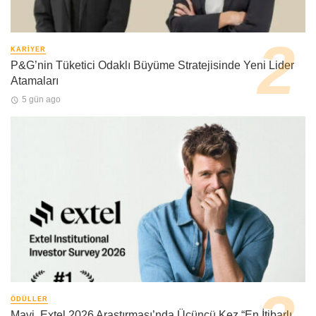
KARIYER
P&G’nin Tüketici Odaklı Büyüme Stratejisinde Yeni Lider
Atamaları
5 gün ago
ÖDÜLLER
Mavi, Extel 2026 Araştırması’nda Üçüncü Kez “En İtibarlı