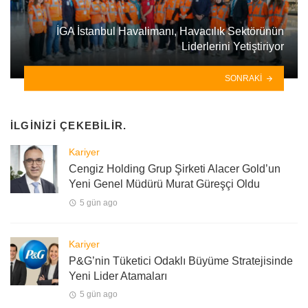
İGA İstanbul Havalimanı, Havacılık Sektörünün
Liderlerini Yetiştiriyor
SONRAKI
İLGINIZI ÇEKEBILIR.
Kariyer
Cengiz Holding Grup Şirketi Alacer Gold’un
Yeni Genel Müdürü Murat Güreşçi Oldu
5 gün ago
Kariyer
P&G’nin Tüketici Odaklı Büyüme Stratejisinde
Yeni Lider Atamaları
5 gün ago