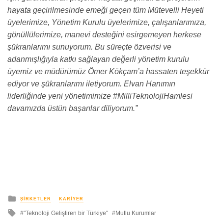
hayata geçirilmesinde emeği geçen tüm Mütevelli Heyeti
üyelerimize, Yönetim Kurulu üyelerimize, çalışanlarımıza,
gönüllülerimize, manevi desteğini esirgemeyen herkese
şükranlarımı sunuyorum. Bu süreçte özverisi ve
adanmışlığıyla katkı sağlayan değerli yönetim kurulu
üyemiz ve müdürümüz Ömer Kökçam’a hassaten teşekkür
ediyor ve şükranlarımı iletiyorum. Elvan Hanımın
liderliğinde yeni yönetimimize #MilliTeknolojiHamlesi
davamızda üstün başarılar diliyorum.”
yayınlanan
ŞIRKETLER
KARIYER
ile
"Teknoloji Geliştiren bir Türkiye"
Mutlu Kurumlar