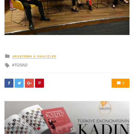
yayınlanan
ARAŞTIRMA & ANALIZLER
ile
TÜSİAD
etkilendi
0