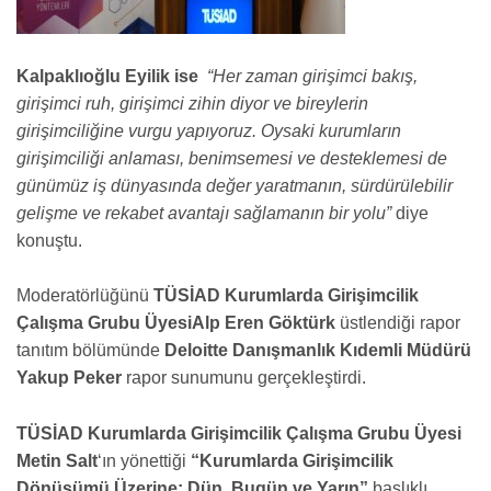
Kalpaklıoğlu Eyilik ise
“Her zaman girişimci bakış,
girişimci ruh, girişimci zihin diyor ve bireylerin
girişimciliğine vurgu yapıyoruz. Oysaki kurumların
girişimciliği anlaması, benimsemesi ve desteklemesi de
günümüz iş dünyasında değer yaratmanın, sürdürülebilir
gelişme ve rekabet avantajı sağlamanın bir yolu”
diye
konuştu.
Moderatörlüğünü
TÜSİAD Kurumlarda Girişimcilik
Çalışma Grubu Üyesi
Alp Eren Göktürk
üstlendiği rapor
tanıtım bölümünde
Deloitte Danışmanlık Kıdemli Müdürü
Yakup Peker
rapor sunumunu gerçekleştirdi.
TÜSİAD Kurumlarda Girişimcilik Çalışma Grubu Üyesi
Metin Salt
‘ın yönettiği
“Kurumlarda Girişimcilik
Dönüşümü Üzerine: Dün, Bugün ve Yarın”
başlıklı