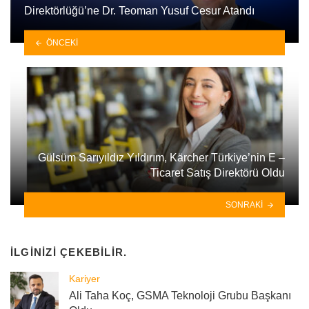
Direktörlüğü’ne Dr. Teoman Yusuf Cesur Atandı
ÖNCEKI
Gülsüm Sarıyıldız Yıldırım, Kärcher Türkiye’nin E –
Ticaret Satış Direktörü Oldu
SONRAKI
İLGINIZI ÇEKEBILIR.
Kariyer
Ali Taha Koç, GSMA Teknoloji Grubu Başkanı