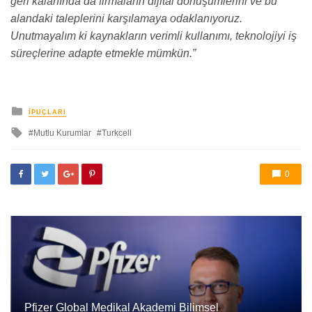
geri kalanında da firmaların dijital dönüşümlerini ve bu
alandaki taleplerini karşılamaya odaklanıyoruz.
Unutmayalım ki kaynakların verimli kullanımı, teknolojiyi iş
süreçlerine adapte etmekle mümkün.”
yayınlanan
İPUÇLARI
ile
Mutlu Kurumlar
Turkcell
etkilendi
0
Pfizer Global Medikal Akademi Bilimsel