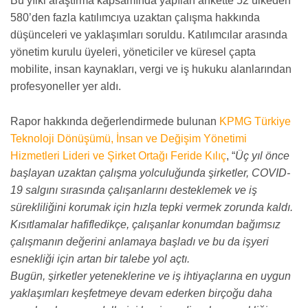
Bu yılki araştırma kapsamında yapılan ankette 52 ülkeden
580’den fazla katılımcıya uzaktan çalışma hakkında
düşünceleri ve yaklaşımları soruldu. Katılımcılar arasında
yönetim kurulu üyeleri, yöneticiler ve küresel çapta
mobilite, insan kaynakları, vergi ve iş hukuku alanlarından
profesyoneller yer aldı.
Rapor hakkında değerlendirmede bulunan
KPMG Türkiye
Teknoloji Dönüşümü, İnsan ve Değişim Yönetimi
Hizmetleri Lideri ve Şirket Ortağı Feride Kılıç
, “
Üç yıl önce
başlayan uzaktan çalışma yolculuğunda şirketler, COVID-
19 salgını sırasında çalışanlarını desteklemek ve iş
sürekliliğini korumak için hızla tepki vermek zorunda kaldı.
Kısıtlamalar hafifledikçe, çalışanlar konumdan bağımsız
çalışmanın değerini anlamaya başladı ve bu da işyeri
esnekliği için artan bir talebe yol açtı.
Bugün, şirketler yeteneklerine ve iş ihtiyaçlarına en uygun
yaklaşımları keşfetmeye devam ederken birçoğu daha