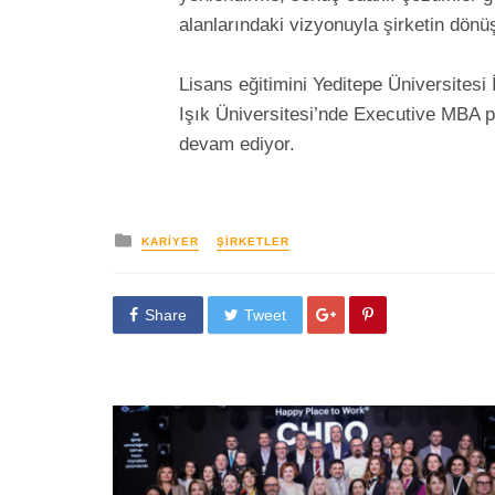
alanlarındaki vizyonuyla şirketin dönü
Lisans eğitimini Yeditepe Üniversite
Işık Üniversitesi’nde Executive MBA 
devam ediyor.
yayınlanan
KARIYER
ŞIRKETLER
Share
Tweet