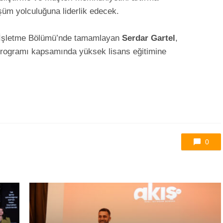
şüm yolculuğuna liderlik edecek.
si İşletme Bölümü’nde tamamlayan
Serdar Gartel
,
programı kapsamında yüksek lisans eğitimine
0