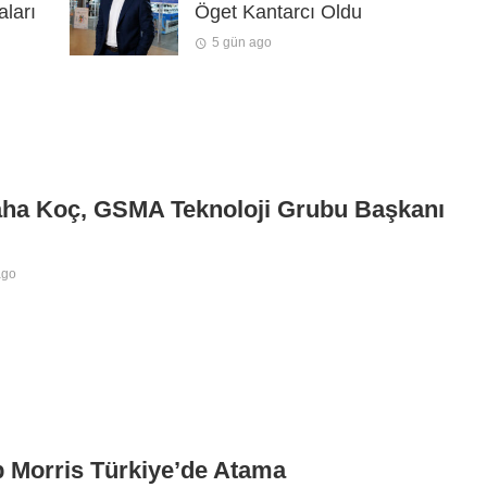
aları
Öget Kantarcı Oldu
5 gün ago
aha Koç, GSMA Teknoloji Grubu Başkanı
ago
p Morris Türkiye’de Atama