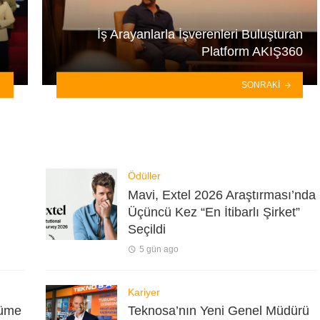
İş Arayanlarla İşverenleri Buluşturan
Platform AKIŞ360
SONRAKI
Ödüller
Mavi, Extel 2026 Araştırması’nda
Üçüncü Kez “En İtibarlı Şirket”
Seçildi
5 gün ago
Kariyer
yüme
Teknosa’nın Yeni Genel Müdürü