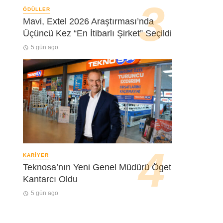
ÖDÜLLER
Mavi, Extel 2026 Araştırması’nda
Üçüncü Kez “En İtibarlı Şirket” Seçildi
5 gün ago
KARIYER
Teknosa’nın Yeni Genel Müdürü Öget
Kantarcı Oldu
5 gün ago