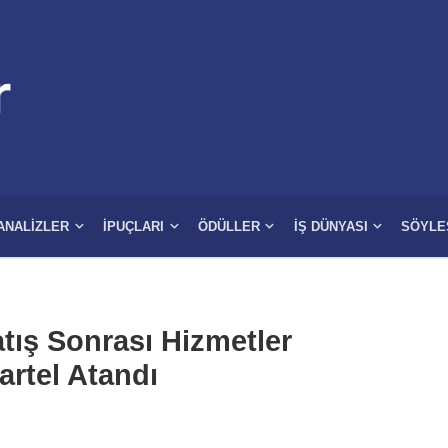
ANALIZLER
İPUÇLARI
ÖDÜLLER
İŞ DÜNYASI
SÖYLE
atış Sonrası Hizmetler
artel Atandı