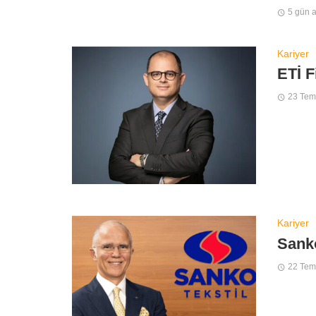
5 gün 
Kariyer
ETİ F
23 Te
Kariyer
Sanko
22 Te