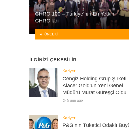
CHRO 100 – Türkiye’nin En Yetkin
CHRO’ları
ÖNCEKI
İLGINIZI ÇEKEBILIR.
Kariyer
Cengiz Holding Grup Şirketi
Alacer Gold’un Yeni Genel
Müdürü Murat Güreşçi Oldu
5 gün ago
Kariyer
P&G’nin Tüketici Odaklı Bü