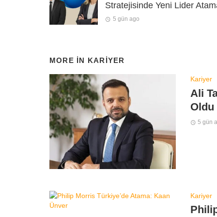
Stratejisinde Yeni Lider Atam
5 gün ago
MORE IN
KARIYER
Kariyer
Ali T
Oldu
5 gün 
Kariyer
Phili