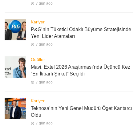
7 gün ago
Kariyer
P&G’nin Tüketici Odaklı Büyüme Stratejisinde
Yeni Lider Atamaları
7 gün ago
Ödüller
Mavi, Extel 2026 Araştırması’nda Üçüncü Kez
“En İtibarlı Şirket” Seçildi
7 gün ago
Kariyer
Teknosa’nın Yeni Genel Müdürü Öget Kantarcı
Oldu
7 gün ago