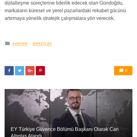
dijitalleşme süreçlerine liderlik edecek olan Gündoğdu,
markaların küresel ve yerel pazarlardaki rekabet gücünü
artırmaya yönelik stratejik çalışmalara yön verecek.
yayınlanan
KARIYER
ŞIRKETLER
0
EY Türkiye Güvence Bölümü Başkanı Olarak Can
Altıntaş Atandı