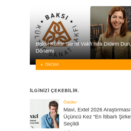
Baksı Kültür Sanat Vakfı’nda Didem Dur
Dönemi
ÖNCEKI
İLGINIZI ÇEKEBILIR.
Ödüller
Mavi, Extel 2026 Araştırması
Üçüncü Kez “En İtibarlı Şirke
Seçildi