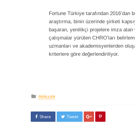
Fortune Türkiye tarafından 2016’dan bu
araştırma, binin üzerinde şirketi kaps
başaran, yenilikçi projelere imza ata
çalışmalar yürüten CHRO’ları belirlem
uzmanları ve akademisyenlerden oluşa
kriterlere göre değerlendiriliyor.
yayınlanan
ÖDÜLLER
Share
Tweet