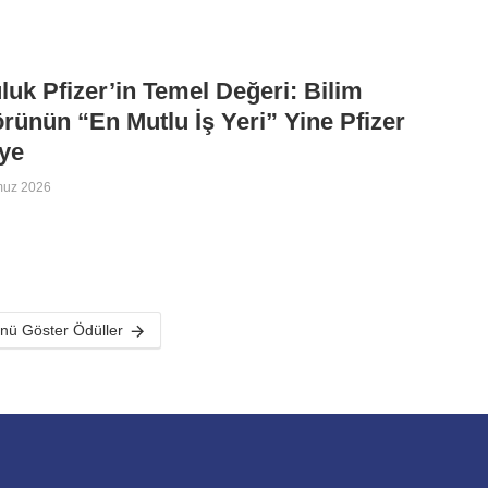
luk Pfizer’in Temel Değeri: Bilim
rünün “En Mutlu İş Yeri” Yine Pfizer
ye
muz 2026
ü Göster Ödüller