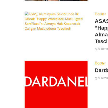
Ödüller
ASAŞ
“Happ
Alma
Tesci
9 Tem
Ödüller
Darda
9 Tem