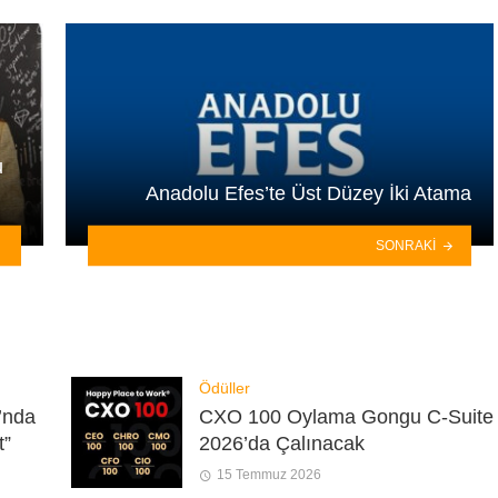
u
Anadolu Efes’te Üst Düzey İki Atama
SONRAKI
Ödüller
’nda
CXO 100 Oylama Gongu C-Suite
t”
2026’da Çalınacak
15 Temmuz 2026