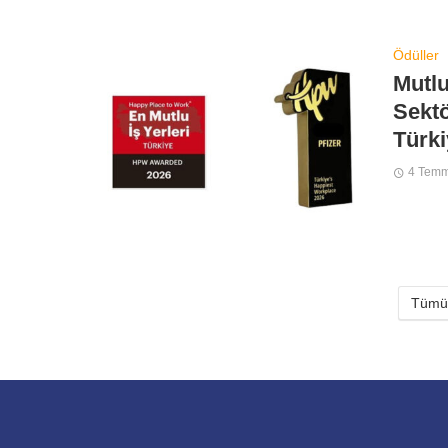
Ödüller
Mutlu
Sektö
Türki
4 Tem
Tümün