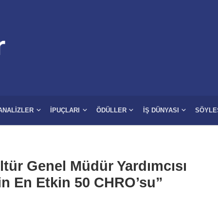
ANALIZLER
İPUÇLARI
ÖDÜLLER
İŞ DÜNYASI
SÖYLE
ltür Genel Müdür Yardımcısı
nin En Etkin 50 CHRO’su”