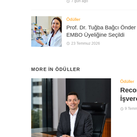
7 gün ago
Ödüller
Prof. Dr. Tuğba Bağcı Önder
EMBO Üyeliğine Seçildi
23 Temmuz 2026
MORE IN
ÖDÜLLER
Ödüller
Recor
İşver
9 Tem