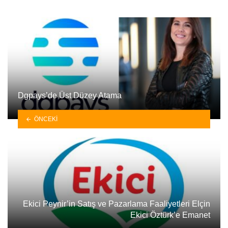
Dgpays’de Üst Düzey Atama
ÖNCEKI
Ekici Peynir’in Satış ve Pazarlama Faaliyetleri Elçin
Ekici Öztürk’e Emanet