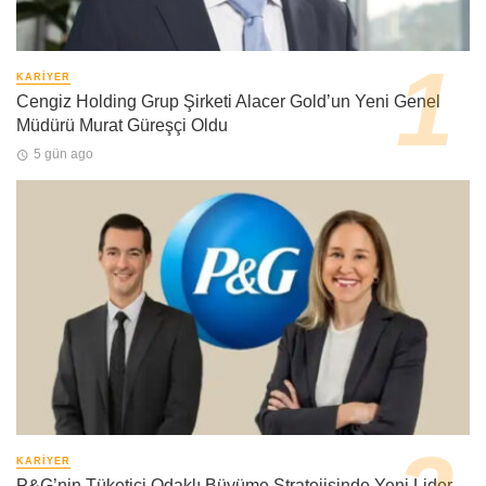
KARIYER
Cengiz Holding Grup Şirketi Alacer Gold’un Yeni Genel
Müdürü Murat Güreşçi Oldu
5 gün ago
KARIYER
P&G’nin Tüketici Odaklı Büyüme Stratejisinde Yeni Lider