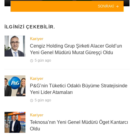
SONRAKI
İLGINIZI ÇEKEBILIR.
Kariyer
Cengiz Holding Grup Şirketi Alacer Gold’un
Yeni Genel Müdürü Murat Güreşçi Oldu
5 gün ago
Kariyer
P&G’nin Tüketici Odaklı Büyüme Stratejisinde
Yeni Lider Atamaları
5 gün ago
Kariyer
Teknosa’nın Yeni Genel Müdürü Öget Kantarcı
Oldu