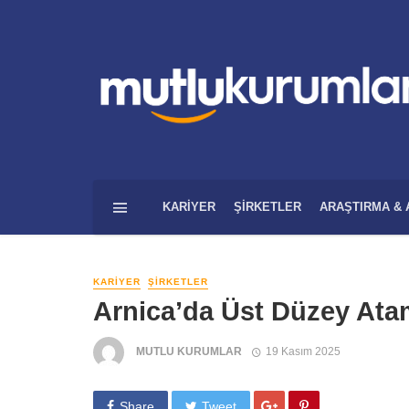
KARIYER
ŞIRKETLER
ARAŞTIRMA & 
KARIYER
ŞIRKETLER
Arnica’da Üst Düzey At
MUTLU KURUMLAR
19 Kasım 2025
Share
Tweet