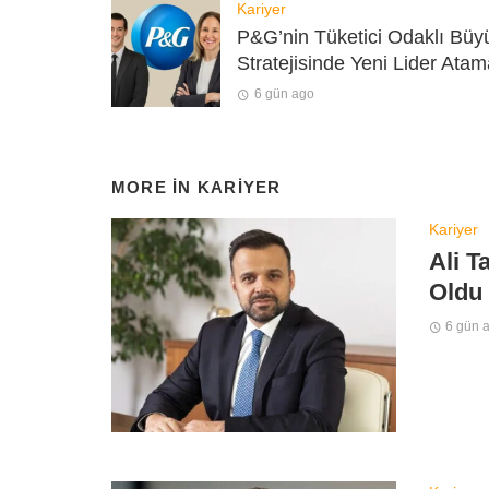
Kariyer
P&G’nin Tüketici Odaklı Bü
Stratejisinde Yeni Lider Atam
6 gün ago
MORE IN
KARIYER
Kariyer
Ali T
Oldu
6 gün 