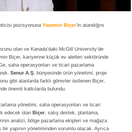
ticisi pozisyonuna
Yasemin Biçer
’in atandığını
zunu olan ve Kanada’daki McGill University’de
in Biçer, kariyerine küçük ev aletleri sektöründe
r-Ge, saha operasyonları ve ticari pazarlama
andı.
Senur A.Ş.
bünyesinde ürün yönetimi, proje
nu gibi alanlarda farklı görevler üstlenen Biçer,
nde önemli katkılarda bulundu.
azarlama yönetimi, saha operasyonları ve ticari
lik edecek olan
Biçer
, satış destek, planlama,
erinin analizi, bölge pazarlama ekipleri ve mağaza
iş bir yapının yönetiminden sorumlu olacak. Ayrıca