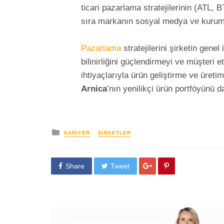
ticari pazarlama stratejilerinin (ATL,
sıra markanın sosyal medya ve kurums
Pazarlama
stratejilerini şirketin gene
bilinirliğini güçlendirmeyi ve müşteri 
ihtiyaçlarıyla ürün geliştirme ve üreti
Arnica
’nın yenilikçi ürün portföyünü 
yayınlanan
KARIYER
ŞIRKETLER
Share
Tweet