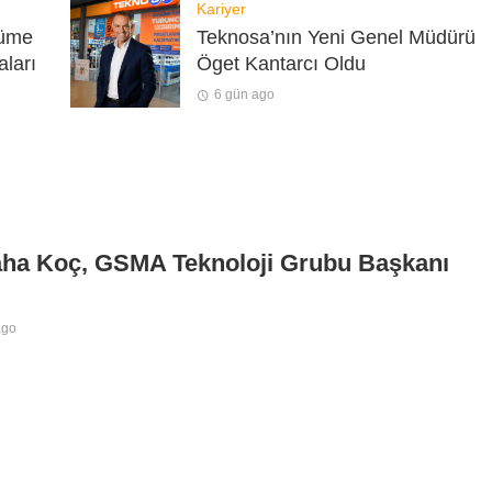
Kariyer
yüme
Teknosa’nın Yeni Genel Müdürü
aları
Öget Kantarcı Oldu
6 gün ago
aha Koç, GSMA Teknoloji Grubu Başkanı
ago