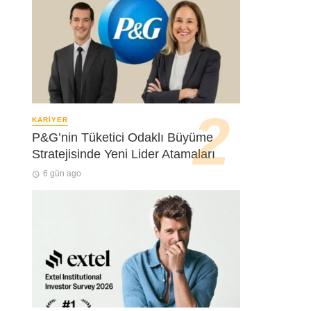
KARIYER
P&G’nin Tüketici Odaklı Büyüme
Stratejisinde Yeni Lider Atamaları
6 gün ago