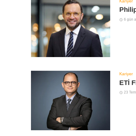
Kariyer
Phili
6 gün 
Kariyer
ETİ F
23 Te