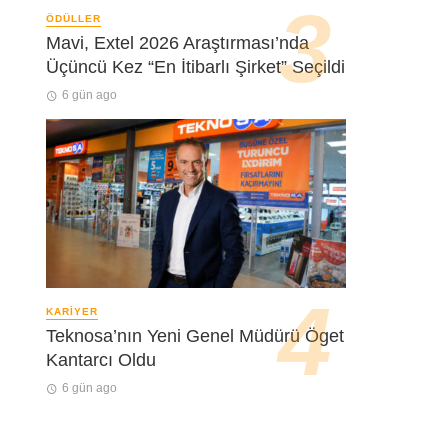
ÖDÜLLER
Mavi, Extel 2026 Araştırması’nda
Üçüncü Kez “En İtibarlı Şirket” Seçildi
6 gün ago
KARIYER
Teknosa’nın Yeni Genel Müdürü Öget
Kantarcı Oldu
6 gün ago