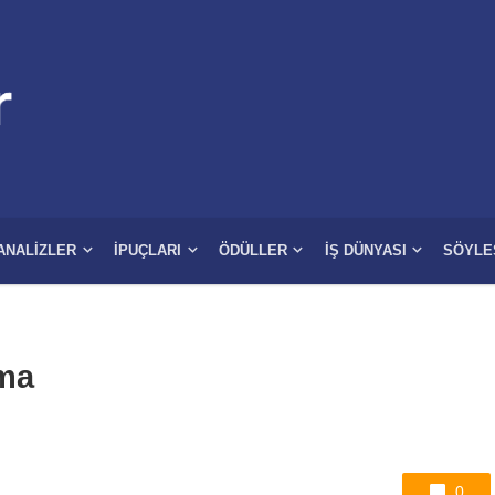
ANALIZLER
İPUÇLARI
ÖDÜLLER
İŞ DÜNYASI
SÖYLE
ama
0