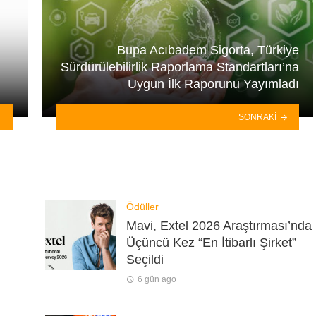
Bupa Acıbadem Sigorta, Türkiye
Sürdürülebilirlik Raporlama Standartları’na
Uygun İlk Raporunu Yayımladı
SONRAKI
Ödüller
Mavi, Extel 2026 Araştırması’nda
Üçüncü Kez “En İtibarlı Şirket”
Seçildi
6 gün ago