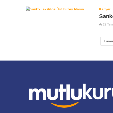
Kariyer
Sanko
22 Te
Tümün