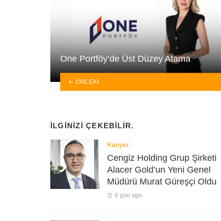
One Portföy’de Üst Düzey Atama
ÖNCEKI
İLGINIZI ÇEKEBILIR.
Kariyer
Cengiz Holding Grup Şirketi
Alacer Gold’un Yeni Genel
Müdürü Murat Güreşçi Oldu
6 gün ago