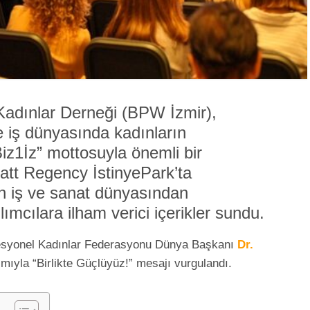
Kadınlar Derneği (BPW İzmir),
ve iş dünyasında kadınların
iz1İz” mottosuyla önemli bir
Hyatt Regency İstinyePark’ta
kin iş ve sanat dünyasından
lımcılara ilham verici içerikler sundu.
fesyonel Kadınlar Federasyonu Dünya Başkanı
Dr.
lımıyla “Birlikte Güçlüyüz!” mesajı vurgulandı.