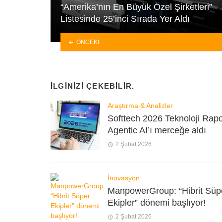
“Amerika’nın En Büyük Özel Şirketleri”
Listesinde 25’inci Sırada Yer Aldı
ÖNCEKI
İLGINIZI ÇEKEBILIR.
Araştırma & Analizler
Softtech 2026 Teknoloji Rapo
Agentic AI’ı merceğe aldı
2 Şubat 2026
İnovasyon
ManpowerGroup: “Hibrit Süp
Ekipler” dönemi başlıyor!
2 Şubat 2026