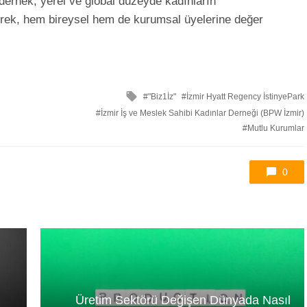
dernek, yerel ve global düzeyde kadınların
rerek, hem bireysel hem de kurumsal üyelerine değer
ile
"Biz1İz"
İzmir Hyatt Regency İstinyePark
etkilendi
İzmir İş ve Meslek Sahibi Kadınlar Derneği (BPW İzmir)
Mutlu Kurumlar
0
Üretim Sektörü Değişen Dünyada Nasıl