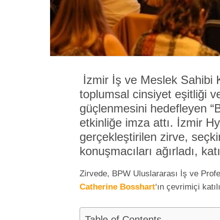
İzmir İş ve Meslek Sahibi 
toplumsal cinsiyet eşitliği 
güçlenmesini hedefleyen “B
etkinliğe imza attı. İzmir 
gerçekleştirilen zirve, seç
konuşmacıları ağırladı, katı
Zirvede, BPW Uluslararası İş ve Pro
Catherine Bosshart
‘ın çevrimiçi katı
Table of Contents