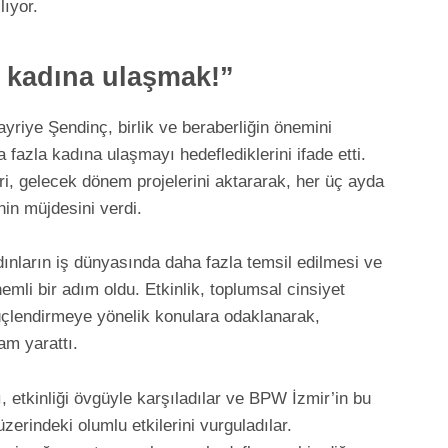
ıyor.
a kadına ulaşmak!”
iye Şendinç, birlik ve beraberliğin önemini
fazla kadına ulaşmayı hedeflediklerini ifade etti.
i, gelecek dönem projelerini aktararak, her üç ayda
nin müjdesini verdi.
ınların iş dünyasında daha fazla temsil edilmesi ve
emli bir adım oldu. Etkinlik, toplumsal cinsiyet
i güçlendirmeye yönelik konulara odaklanarak,
am yarattı.
, etkinliği övgüyle karşıladılar ve BPW İzmir’in bu
zerindeki olumlu etkilerini vurguladılar.