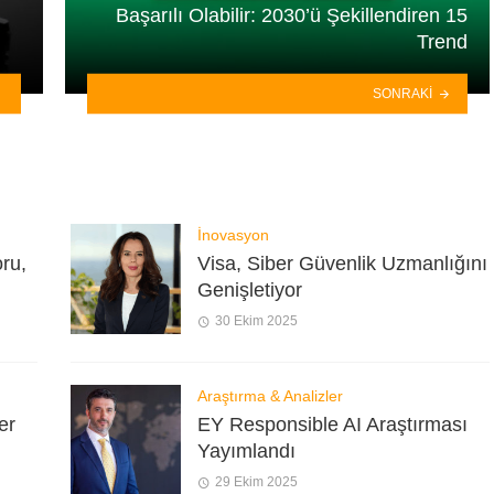
Başarılı Olabilir: 2030’ü Şekillendiren 15
Trend
SONRAKI
İnovasyon
ru,
Visa, Siber Güvenlik Uzmanlığını
Genişletiyor
30 Ekim 2025
Araştırma & Analizler
er
EY Responsible AI Araştırması
Yayımlandı
29 Ekim 2025