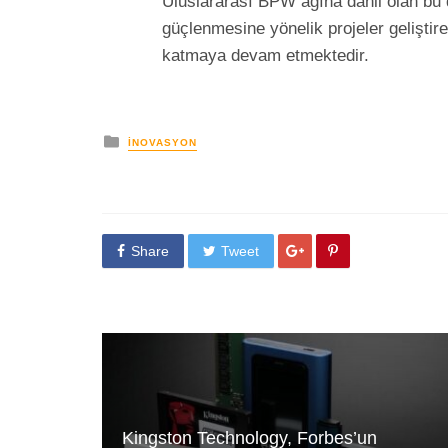
Uluslararası BPW ağına dahil olan bu 
güçlenmesine yönelik projeler gelişti
katmaya devam etmektedir.
yayınlanan
İNOVASYON
Share
Tweet
Kingston Technology, Forbes’un