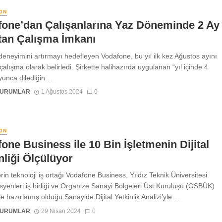
ON
fone’dan Çalışanlarına Yaz Döneminde 2 Ay
tan Çalışma İmkanı
deneyimini artırmayı hedefleyen Vodafone, bu yıl ilk kez Ağustos ayını
alışma olarak belirledi. Şirkette halihazırda uygulanan “yıl içinde 4
unca dilediğin ...
KURUMLAR
1 Ağustos 2024
0
ON
one Business ile 10 Bin İşletmenin Dijital
nliği Ölçülüyor
rin teknoloji iş ortağı Vodafone Business, Yıldız Teknik Üniversitesi
yenleri iş birliği ve Organize Sanayi Bölgeleri Üst Kuruluşu (OSBÜK)
e hazırlamış olduğu Sanayide Dijital Yetkinlik Analizi’yle ...
KURUMLAR
29 Nisan 2024
0