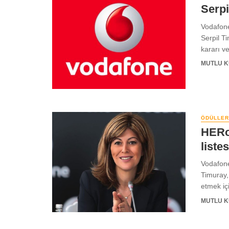
Serpi
Vodafone
Serpil T
kararı ver
MUTLU 
ÖDÜLLER
HERo
listes
Vodafone
Timuray, 
etmek içi
MUTLU 