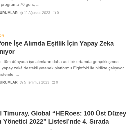
ı programa 70 genç ...
KURUMLAR
11 Ağustos 2023
0
ON
one İşe Alımda Eşitlik İçin Yapay Zeka
anıyor
, tüm dünyada işe alımların daha adil bir ortamda gerçekleşmesi
yapay zekâ destekli yetenek platformu Eightfold ile birlikte çalışıyor
istemle, ...
KURUMLAR
5 Temmuz 2023
0
l Timuray, Global “HERoes: 100 Üst Düzey
 Yönetici 2022” Listesi’nde 4. Sırada