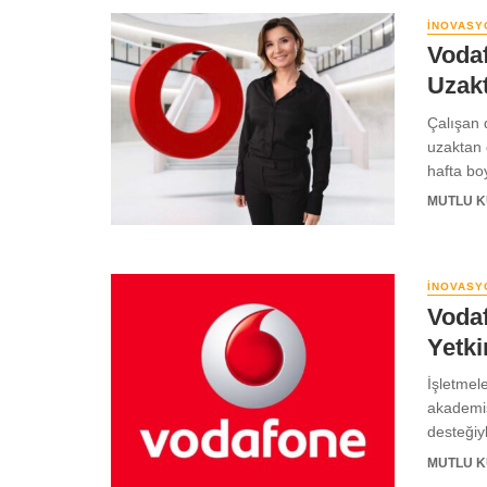
İNOVASY
Voda
Uzak
Çalışan 
uzaktan ç
hafta boy
MUTLU 
İNOVASY
Vodaf
Yetki
İşletmele
akademis
desteğiyl
MUTLU 