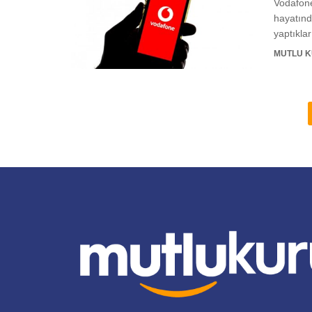
Vodafone
hayatında
yaptıklar
MUTLU 
Posts
navigation