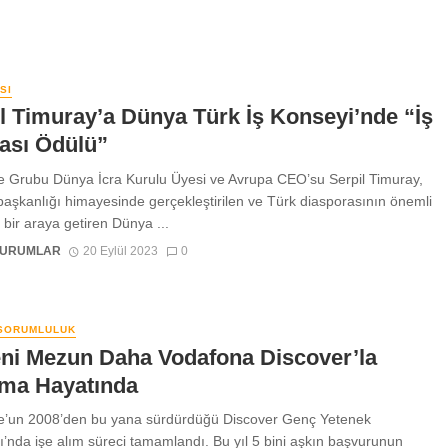
SI
l Timuray’a Dünya Türk İş Konseyi’nde “İş
ası Ödülü”
 Grubu Dünya İcra Kurulu Üyesi ve Avrupa CEO’su Serpil Timuray,
şkanlığı himayesinde gerçekleştirilen ve Türk diasporasının önemli
i bir araya getiren Dünya ...
KURUMLAR
20 Eylül 2023
0
SORUMLULUK
eni Mezun Daha Vodafona Discover’la
şma Hayatında
e’un 2008’den bu yana sürdürdüğü Discover Genç Yetenek
’nda işe alım süreci tamamlandı. Bu yıl 5 bini aşkın başvurunun