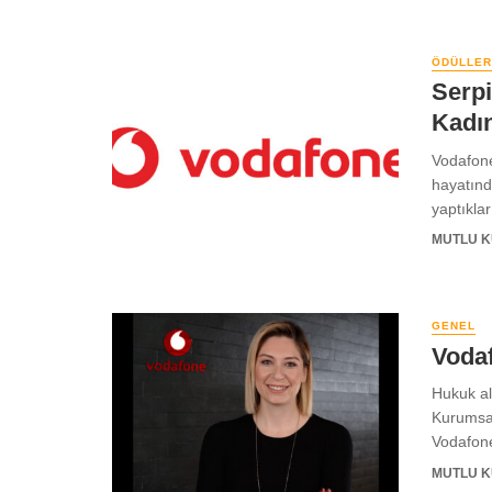
ÖDÜLLER
Serpi
Kadın
Vodafone
hayatında
yaptıklar
MUTLU 
GENEL
Voda
Hukuk al
Kurumsal
Vodafone
MUTLU 