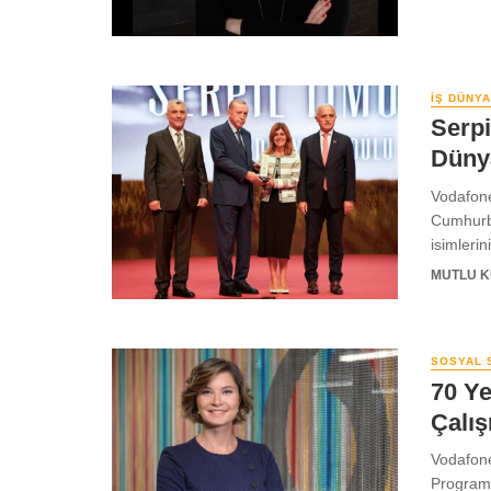
İŞ DÜNYA
Serpi
Düny
Vodafone
Cumhurba
isimlerin
MUTLU 
SOSYAL 
70 Y
Çalı
Vodafon
Programı