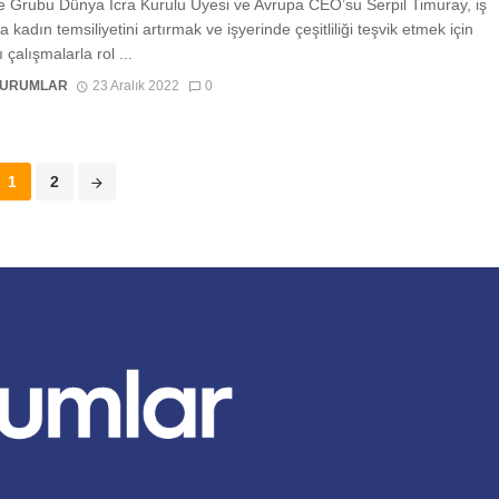
 Grubu Dünya İcra Kurulu Üyesi ve Avrupa CEO’su Serpil Timuray, iş
 kadın temsiliyetini artırmak ve işyerinde çeşitliliği teşvik etmek için
ı çalışmalarla rol ...
KURUMLAR
23 Aralık 2022
0
1
2