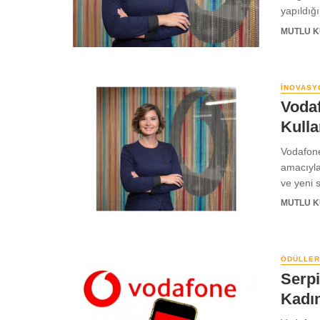
yapıldığ
MUTLU 
İNOVASY
Vodaf
Kull
Vodafone
amacıyla 
ve yeni s
MUTLU 
ÖDÜLLER
Serpi
Kadın