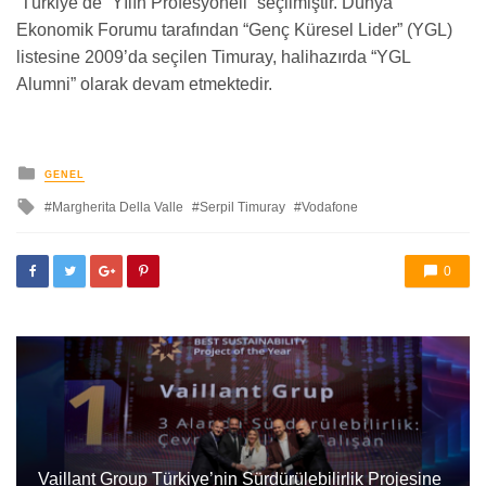
‘Türkiye’de “Yılın Profesyoneli” seçilmiştir. Dünya
Ekonomik Forumu tarafından “Genç Küresel Lider” (YGL)
listesine 2009’da seçilen Timuray, halihazırda “YGL
Alumni” olarak devam etmektedir.
yayınlanan
GENEL
ile
Margherita Della Valle
Serpil Timuray
Vodafone
etkilendi
0
Vaillant Group Türkiye’nin Sürdürülebilirlik Projesine