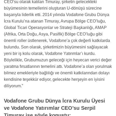
CEO’su olarak katılan Timuray, şirketin gelecekteki
büyümesinin temellerini oluşturan U-dönüşü sürecine
başarıyla liderlik etti. 2014 yılında Vodafone Grubu Dünya
İcra Kurulu’na atanan Timuray, Avrupa Bölge CEO’luğu,
Global Ticari Operasyonlar ve Strateji Başkanlığı, AMAP
(Afrika, Orta Doğu, Asya, Pasifik) Bölge CEO’luğu gibi
önemli roller üstlenerek, Vodafone’a çok değerli katkılarda
bulundu. Son olarak, şirketimizin büyümesini sağlayacak
yeni bir iş kolu olarak, Vodafone Yatırımlar’ı kurdu.
Böylelikle, Grubumuzun geleceği için heyecan verici değer
yaratma fırsatlarının temelini attı. Vodafone’a olan yorulmak
bilmez emekleriyle bağlılığı ve önemli katkılarından dolayı
kendisine teşekkür ediyor, gelecekte herşeyin en iyisini
diliyorum.”
Vodafone Grubu Dünya İcra Kurulu Üyesi
ve Vodafone Yatırımlar CEO’su Serpil
Timuray
ise şöyle konuştu: