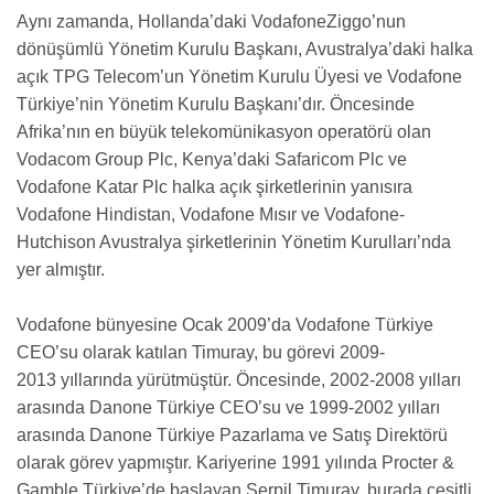
Aynı zamanda, Hollanda’daki VodafoneZiggo’nun
dönüşümlü Yönetim Kurulu Başkanı, Avustralya’daki halka
açık TPG Telecom’un Yönetim Kurulu Üyesi ve Vodafone
Türkiye’nin Yönetim Kurulu Başkanı’dır. Öncesinde
Afrika’nın en büyük telekomünikasyon operatörü olan
Vodacom Group Plc, Kenya’daki Safaricom Plc ve
Vodafone Katar Plc halka açık şirketlerinin yanısıra
Vodafone Hindistan, Vodafone Mısır ve Vodafone-
Hutchison Avustralya şirketlerinin Yönetim Kurulları’nda
yer almıştır.
Vodafone bünyesine Ocak 2009’da Vodafone Türkiye
CEO’su olarak katılan Timuray, bu görevi
2009-
2013
yıllarında yürütmüştür. Öncesinde,
2002-2008
yılları
arasında Danone Türkiye CEO’su ve
1999-2002
yılları
arasında Danone Türkiye Pazarlama ve Satış Direktörü
olarak görev yapmıştır. Kariyerine 1991 yılında Procter &
Gamble Türkiye’de başlayan Serpil Timuray, burada çeşitli