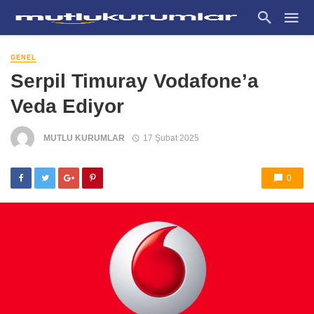
GENEL
Serpil Timuray Vodafone’a
Veda Ediyor
MUTLU KURUMLAR
17 Şubat 2025
0