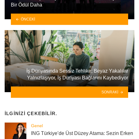
Bir Ödül Daha
ÖNCEKI
İş Dünyasında Sessiz Tehlike; Beyaz Yakalılar
Yalnızlaşıyor, İş Dünyası Bağlarını Kaybediyor
SONRAKI
İLGINIZI ÇEKEBILIR.
Genel
ING Türkiye’de Üst Düzey Atama: Sezin Erken