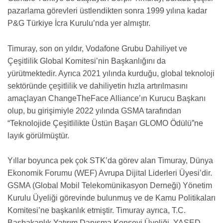
pazarlama görevleri üstlendikten sonra 1999 yılına kadar
P&G Türkiye İcra Kurulu’nda yer almıştır.
Timuray, son on yıldır, Vodafone Grubu Dahiliyet ve
Çeşitlilik Global Komitesi’nin Başkanlığını da
yürütmektedir. Ayrıca 2021 yılında kurduğu, global teknoloji
sektöründe çeşitlilik ve dahiliyetin hızla artırılmasını
amaçlayan ChangeTheFace Alliance’ın Kurucu Başkanı
olup, bu girişimiyle 2022 yılında GSMA tarafından
“Teknolojide Çeşitlilikte Üstün Başarı GLOMO Ödülü”ne
layık görülmüştür.
Yıllar boyunca pek çok STK’da görev alan Timuray, Dünya
Ekonomik Forumu (WEF) Avrupa Dijital Liderleri Üyesi’dir.
GSMA (Global Mobil Telekomünikasyon Derneği) Yönetim
Kurulu Üyeliği görevinde bulunmuş ve de Kamu Politikaları
Komitesi’ne başkanlık etmiştir. Timuray ayrıca, T.C.
Başbakanlık Yatırım Danışma Konseyi Üyeliği, YASED