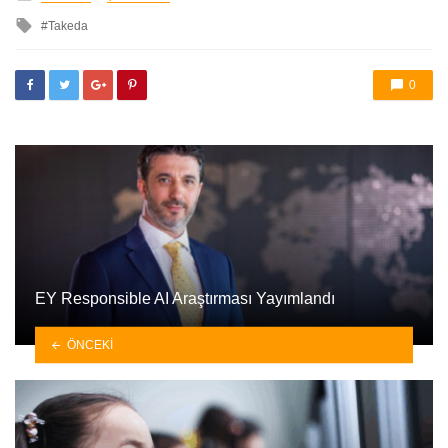
ile
Takeda
etkilendi
0
EY Responsible AI Araştırması Yayımlandı
ÖNCEKI