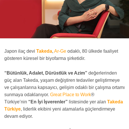
Japon ilaç devi
Takeda
,
Ar-Ge
odaklı, 80 ülkede faaliyet
gösteren küresel bir biyofarma şirketidir.
“Bütünlük, Adalet, Dürüstlük ve Azim”
değerlerinden
güç alan Takeda, yaşam değiştiren tedaviler geliştirmeye
ve çalışanlarına kapsayıcı, gelişim odaklı bir çalışma ortamı
sunmaya odaklanıyor.
Great Place to Work
®
Türkiye’nin
“En İyi İşverenler”
listesinde yer alan
Takeda
Türkiye
, liderlik ekibini yeni atamalarla güçlendirmeye
devam ediyor.