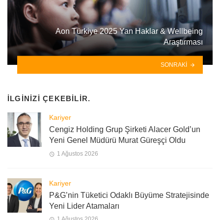
Aon Türkiye 2025 Yan Haklar & Wellbeing
Araştırması
SONRAKI
İLGINIZI ÇEKEBILIR.
Kariyer
Cengiz Holding Grup Şirketi Alacer Gold’un
Yeni Genel Müdürü Murat Güreşçi Oldu
1 Ağustos 2026
Kariyer
P&G’nin Tüketici Odaklı Büyüme Stratejisinde
Yeni Lider Atamaları
1 Ağustos 2026