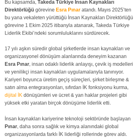
Bu kapsamda,
Takeda Türkiye İnsan Kaynakları
Direktörlüğü
görevine
Esra Pınar
atandı. Mayıs 2025’ten
bu yana vekaleten yürüttüğü İnsan Kaynakları Direktörlüğü
görevine 1 Ekim 2025 itibarıyla atanarak, Takeda Türkiye
Liderlik Ekibi’ndeki sorumluluklarını sürdürecek.
17 yılı aşkın süredir global şirketlerde insan kaynakları ve
organizasyonel dönüşüm alanlarında deneyim kazanan
Esra Pınar
, insan odaklı liderlik anlayışı, çevik iş modelleri
ve yenilikçi insan kaynakları uygulamalarıyla tanınıyor.
Kariyeri boyunca üretim geçiş süreçleri, şirket birleşme &
satın alma entegrasyonları, sıfırdan İK fonksiyonu kurma,
dijital İK
dönüşümleri ve ücret & yan haklar projeleri gibi
yüksek etki yaratan birçok dönüşüme liderlik etti.
İnsan kaynakları kariyerine teknoloji sektöründe başlayan
Pınar
, daha sonra sağlık ve kimya alanındaki global
organizasyonlarda farklı İK liderliği rollerinde görev aldı.