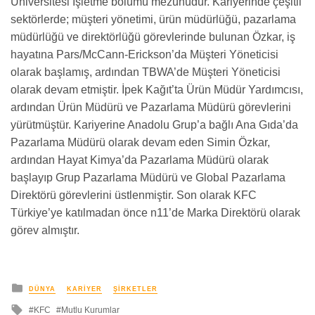
Üniversitesi İşletme bölümü mezunudur. Kariyerinde çeşitli
sektörlerde; müşteri yönetimi, ürün müdürlüğü, pazarlama
müdürlüğü ve direktörlüğü görevlerinde bulunan Özkar, iş
hayatına Pars/McCann-Erickson’da Müşteri Yöneticisi
olarak başlamış, ardından TBWA’de Müşteri Yöneticisi
olarak devam etmiştir. İpek Kağıt’ta Ürün Müdür Yardımcısı,
ardından Ürün Müdürü ve Pazarlama Müdürü görevlerini
yürütmüştür. Kariyerine Anadolu Grup’a bağlı Ana Gıda’da
Pazarlama Müdürü olarak devam eden Simin Özkar,
ardından Hayat Kimya’da Pazarlama Müdürü olarak
başlayıp Grup Pazarlama Müdürü ve Global Pazarlama
Direktörü görevlerini üstlenmiştir. Son olarak KFC
Türkiye’ye katılmadan önce n11’de Marka Direktörü olarak
görev almıştır.
yayınlanan
DÜNYA
KARIYER
ŞIRKETLER
ile
KFC
Mutlu Kurumlar