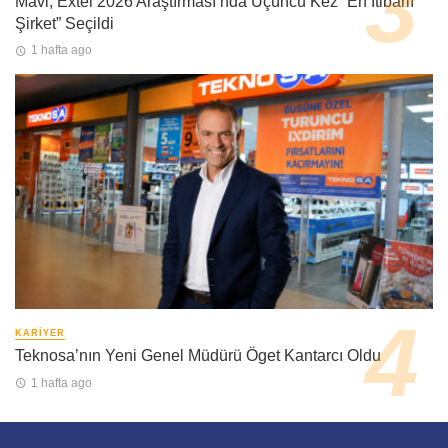
Mavi, Extel 2026 Araştırması’nda Üçüncü Kez “En İtibarlı
Şirket” Seçildi
1 hafta ago
KARIYER
Teknosa’nın Yeni Genel Müdürü Öget Kantarcı Oldu
1 hafta ago