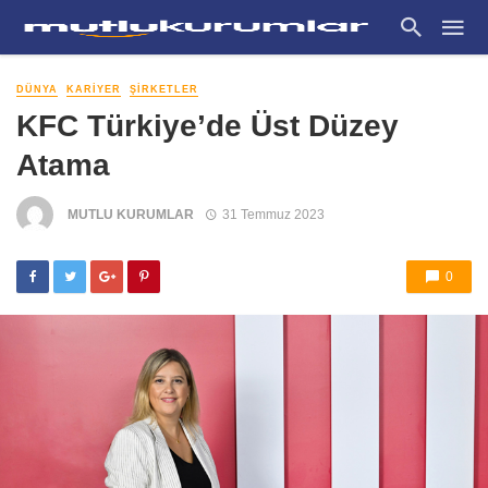
DÜNYA
KARIYER
ŞIRKETLER
KFC Türkiye’de Üst Düzey
Atama
MUTLU KURUMLAR
31 Temmuz 2023
0