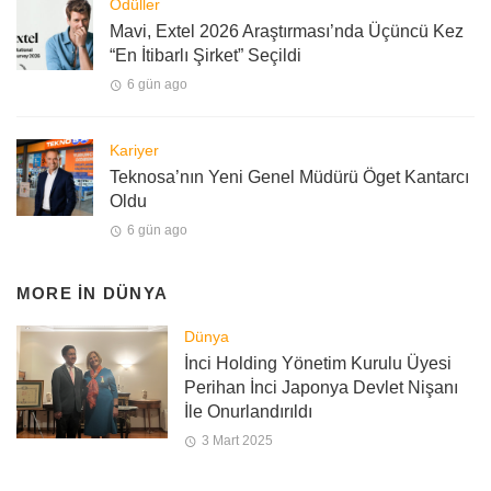
Ödüller
Mavi, Extel 2026 Araştırması’nda Üçüncü Kez
“En İtibarlı Şirket” Seçildi
6 gün ago
Kariyer
Teknosa’nın Yeni Genel Müdürü Öget Kantarcı
Oldu
6 gün ago
MORE IN
DÜNYA
Dünya
İnci Holding Yönetim Kurulu Üyesi
Perihan İnci Japonya Devlet Nişanı
İle Onurlandırıldı
3 Mart 2025