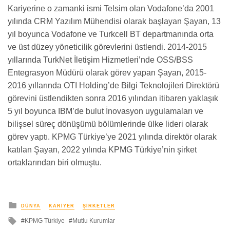
Kariyerine o zamanki ismi Telsim olan Vodafone’da 2001
yılında CRM Yazılım Mühendisi olarak başlayan Şayan, 13
yıl boyunca Vodafone ve Turkcell BT departmanında orta
ve üst düzey yöneticilik görevlerini üstlendi.
2014-2015
yıllarında TurkNet İletişim Hizmetleri’nde OSS/BSS
Entegrasyon Müdürü olarak görev yapan Şayan,
2015-
2016
yıllarında OTI Holding’de Bilgi Teknolojileri Direktörü
görevini üstlendikten sonra 2016 yılından itibaren yaklaşık
5 yıl boyunca IBM’de bulut İnovasyon uygulamaları ve
bilişsel süreç dönüşümü bölümlerinde ülke lideri olarak
görev yaptı. KPMG Türkiye’ye 2021 yılında direktör olarak
katılan Şayan, 2022 yılında KPMG Türkiye’nin şirket
ortaklarından biri olmuştu.
yayınlanan
DÜNYA
KARIYER
ŞIRKETLER
ile
KPMG Türkiye
Mutlu Kurumlar
etkilendi