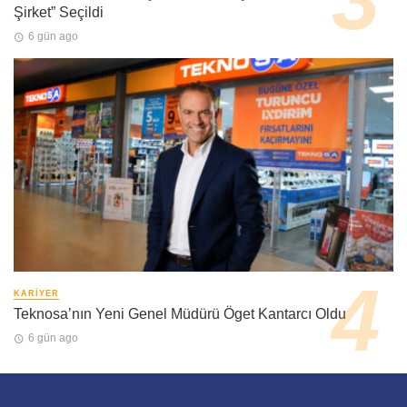
Şirket” Seçildi
6 gün ago
KARIYER
Teknosa’nın Yeni Genel Müdürü Öget Kantarcı Oldu
6 gün ago