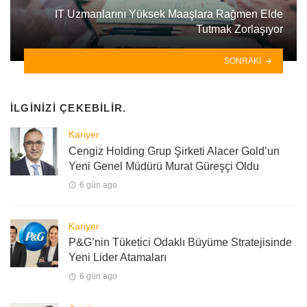
IT Uzmanlarını Yüksek Maaşlara Rağmen Elde
Tutmak Zorlaşıyor
SONRAKI
İLGINIZI ÇEKEBILIR.
Kariyer
Cengiz Holding Grup Şirketi Alacer Gold’un
Yeni Genel Müdürü Murat Güreşçi Oldu
6 gün ago
Kariyer
P&G’nin Tüketici Odaklı Büyüme Stratejisinde
Yeni Lider Atamaları
6 gün ago