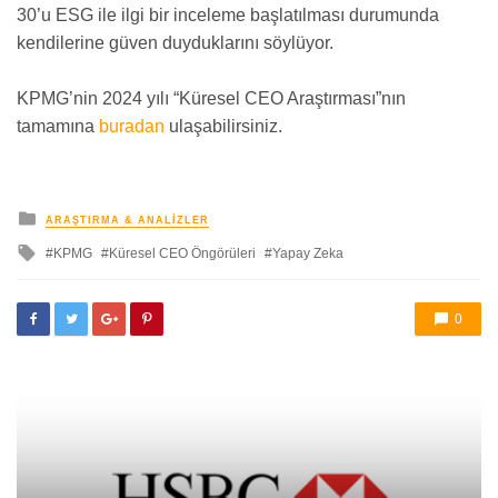
30’u ESG ile ilgi bir inceleme başlatılması durumunda
kendilerine güven duyduklarını söylüyor.
KPMG’nin 2024 yılı “Küresel CEO Araştırması”nın
tamamına
buradan
ulaşabilirsiniz.
yayınlanan
ARAŞTIRMA & ANALIZLER
ile
KPMG
Küresel CEO Öngörüleri
Yapay Zeka
etkilendi
0