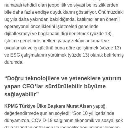
numaralı tehdidi olan jeopolitik ve siyasi belirsizliklerden
bile daha fazla endişe duyduklarını gösteriyor. Önümüzdeki
üç yıla daha yakından bakıldığında, katılımcılar en önemli
operasyonel önceliklerini işletmeleri genelinde
dijitalleşmeyi ve bağlanabilirliği ilerletmek (yüzde 18),
işletme genelinde üretken yapay zekâyı anlamak ve
uygulamak ve iş gücünü buna göre geliştirmek (yüzde 13)
ve ESG çalışmalarını yürütmek (yüzde 13) olarak belirlemiş
durumda.
“Doğru teknolojilere ve yeteneklere yatırım
yapan CEO’lar sürdürülebilir büyüme
sağlayabilir”
KPMG Türkiye Ülke Başkanı Murat Alsan
yaptığı
değerlendirmede şunları söyledi: “Son 10 yıl içerisinde
dünyamızda, COVID-19 salgınının ekonomik ve sosyal şok
dalgalarından enflasyon ve jeopolitik gerilimlerin yeniden