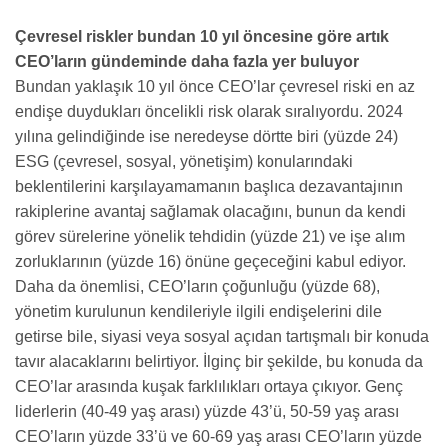
Çevresel riskler bundan 10 yıl öncesine göre artık
CEO’ların gündeminde daha fazla yer buluyor
Bundan yaklaşık 10 yıl önce CEO’lar çevresel riski en az
endişe duydukları öncelikli risk olarak sıralıyordu. 2024
yılına gelindiğinde ise neredeyse dörtte biri (yüzde 24)
ESG (çevresel, sosyal, yönetişim) konularındaki
beklentilerini karşılayamamanın başlıca dezavantajının
rakiplerine avantaj sağlamak olacağını, bunun da kendi
görev sürelerine yönelik tehdidin (yüzde 21) ve işe alım
zorluklarının (yüzde 16) önüne geçeceğini kabul ediyor.
Daha da önemlisi, CEO’ların çoğunluğu (yüzde 68),
yönetim kurulunun kendileriyle ilgili endişelerini dile
getirse bile, siyasi veya sosyal açıdan tartışmalı bir konuda
tavır alacaklarını belirtiyor. İlginç bir şekilde, bu konuda da
CEO’lar arasında kuşak farklılıkları ortaya çıkıyor. Genç
liderlerin (40-49 yaş arası) yüzde 43’ü, 50-59 yaş arası
CEO’ların yüzde 33’ü ve 60-69 yaş arası CEO’ların yüzde