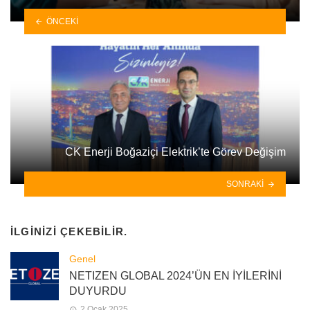
ÖNCEKI
CK Enerji Boğaziçi Elektrik’te Görev Değişim
SONRAKI
İLGINIZI ÇEKEBILIR.
Genel
NETIZEN GLOBAL 2024’ÜN EN İYİLERİNİ
DUYURDU
2 Ocak 2025