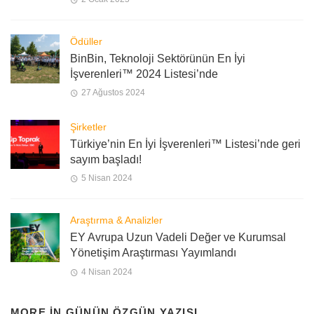
Ödüller
BinBin, Teknoloji Sektörünün En İyi
İşverenleri™ 2024 Listesi’nde
27 Ağustos 2024
Şirketler
Türkiye’nin En İyi İşverenleri™ Listesi’nde geri
sayım başladı!
5 Nisan 2024
Araştırma & Analizler
EY Avrupa Uzun Vadeli Değer ve Kurumsal
Yönetişim Araştırması Yayımlandı
4 Nisan 2024
MORE IN
GÜNÜN ÖZGÜN YAZISI