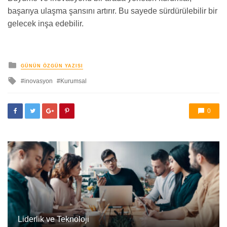
başarıya ulaşma şansını artırır. Bu sayede sürdürülebilir bir
gelecek inşa edebilir.
yayınlanan
GÜNÜN ÖZGÜN YAZISI
ile
inovasyon
Kurumsal
etkilendi
0
Liderlik ve Teknoloji