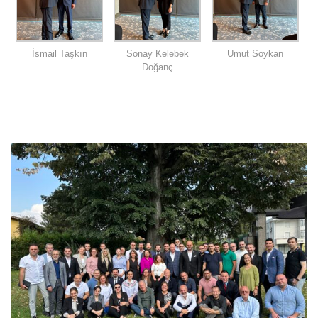
İsmail Taşkın
Sonay Kelebek
Umut Soykan
Doğanç