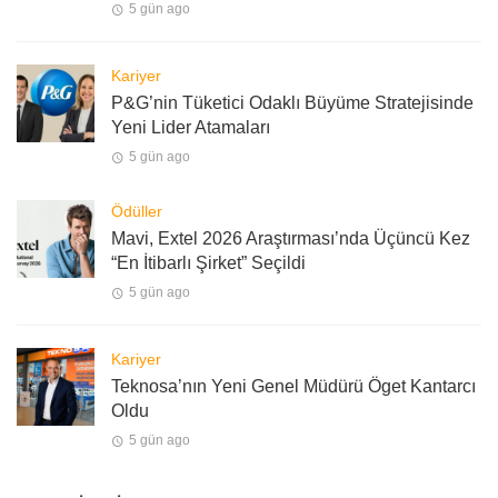
5 gün ago
Kariyer
P&G’nin Tüketici Odaklı Büyüme Stratejisinde
Yeni Lider Atamaları
5 gün ago
Ödüller
Mavi, Extel 2026 Araştırması’nda Üçüncü Kez
“En İtibarlı Şirket” Seçildi
5 gün ago
Kariyer
Teknosa’nın Yeni Genel Müdürü Öget Kantarcı
Oldu
5 gün ago