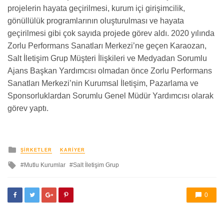
projelerin hayata geçirilmesi, kurum içi girişimcilik,
gönüllülük programlarının oluşturulması ve hayata
geçirilmesi gibi çok sayıda projede görev aldı. 2020 yılında
Zorlu Performans Sanatları Merkezi’ne geçen Karaozan,
Salt İletişim Grup Müşteri İlişkileri ve Medyadan Sorumlu
Ajans Başkan Yardımcısı olmadan önce Zorlu Performans
Sanatları Merkezi’nin Kurumsal İletişim, Pazarlama ve
Sponsorluklardan Sorumlu Genel Müdür Yardımcısı olarak
görev yaptı.
yayınlanan
ŞIRKETLER
KARIYER
ile
Mutlu Kurumlar
Salt İletişim Grup
etkilendi
0