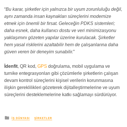
“
Bu karar, şirketler için yalnızca bir uyum zorunluluğu değil,
aynı zamanda insan kaynakları süreçlerini modernize
etmek için önemli bir fırsat. Geleceğin PDKS sistemleri;
daha esnek, daha kullanıcı dostu ve veri minimizasyonu
yaklaşımını gözeten yapılar üzerine kurulacak. Şirketler
hem yasal risklerini azaltabilir hem de çalışanlarına daha
güven veren bir deneyim sunabilir.
”
İdenfit
, QR kod,
GPS
doğrulama, mobil uygulama ve
turnike entegrasyonları gibi çözümlerle şirketlerin çalışan
devam kontrol süreçlerini kişisel verilerin korunmasına
ilişkin gereklilikleri gözeterek dijitalleştirmelerine ve uyum
süreçlerini desteklemelerine katkı sağlamayı sürdürüyor.
yayınlanan
İŞ DÜNYASI
ŞIRKETLER