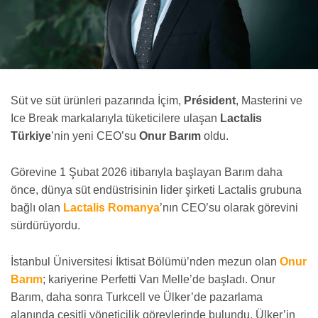
Süt ve süt ürünleri pazarında İçim,
Président
, Masterini ve
Ice Break markalarıyla tüketicilere ulaşan
Lactalis
Türkiye
’nin yeni CEO’su
Onur Barım
oldu.
Görevine 1 Şubat 2026 itibarıyla başlayan Barım daha
önce, dünya süt endüstrisinin lider şirketi Lactalis grubuna
bağlı olan
Lactalis Romanya
’nın CEO’su olarak görevini
sürdürüyordu.
İstanbul Üniversitesi İktisat Bölümü’nden mezun olan
Onur
Barım
; kariyerine Perfetti Van Melle’de başladı. Onur
Barım, daha sonra Turkcell ve Ülker’de pazarlama
alanında çeşitli yöneticilik görevlerinde bulundu. Ülker’in