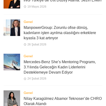
ING Türkiye’de Üst Düzey Atama: Sezin Erken
19 Mayıs 2026
Genel
ManpowerGroup: Zorunlu ofise dönüş,
kadınların işten ayrılma olasılığını erkeklere
kıyasla 3 kat artırıyor
26 Şubat 2026
Genel
Mercedes-Benz She’s Mentoring Programı,
3.Yılında Geleceğin Kadın Liderlerini
Desteklemeye Devam Ediyor
24 Şubat 2026
Genel
Nilay Karagülmez Abamor Teknoser’de CHRO
Olarak Atandı