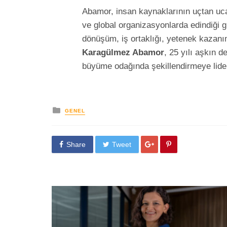
Abamor, insan kaynaklarının uçtan uca 
ve global organizasyonlarda edindiği 
dönüşüm, iş ortaklığı, yetenek kazanı
Karagülmez Abamor
, 25 yılı aşkın d
büyüme odağında şekillendirmeye lide
yayınlanan
GENEL
Share
Tweet