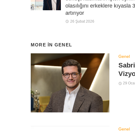
olasılığını erkeklere kıyasla 
artırıyor
26 Şubat 2026
MORE IN
GENEL
Genel
Sabri
Vizy
29 Oca
Genel