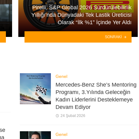
Pirelli, S&P Global 2026 Sürdürülebilirlik
Yıllığı’nda Dünyadaki Tek Lastik Üreticisi
Olarak “İlk %1” İçinde Yer Aldı
SONRAKI
Genel
Mercedes-Benz She’s Mentoring
Programı, 3.Yılında Geleceğin
Kadın Liderlerini Desteklemeye
Devam Ediyor
24 Şubat 2026
se
Genel
ma