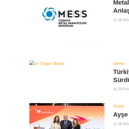
Metal
Anlaş
29 Oca
Genel
Türki
Sürdü
29 Oca
Genel
Ayşe
29 Oca