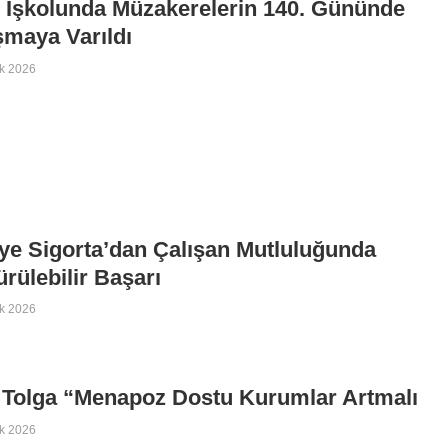
 İşkolunda Müzakerelerin 140. Gününde
maya Varıldı
k 2026
ye Sigorta’dan Çalışan Mutluluğunda
rülebilir Başarı
k 2026
 Tolga “Menapoz Dostu Kurumlar Artmalı
k 2026