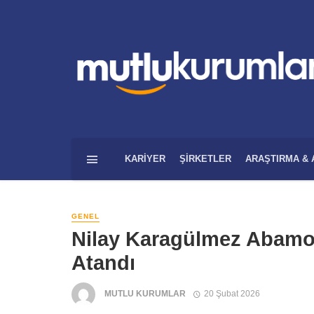
KARIYER
ŞIRKETLER
ARAŞTIRMA & 
GENEL
Nilay Karagülmez Abamo
Atandı
MUTLU KURUMLAR
20 Şubat 2026