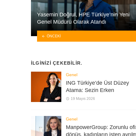
Yasemin Doğrul, HPE Türkiye’nin Yeni
Genel Müdürü Olarak Atandı
ÖNCEKI
İLGINIZI ÇEKEBILIR.
Genel
ING Türkiye’de Üst Düzey
Atama: Sezin Erken
19 Mayıs 2026
Genel
ManpowerGroup: Zorunlu ofi
dönüş, kadınların işten ayrıl