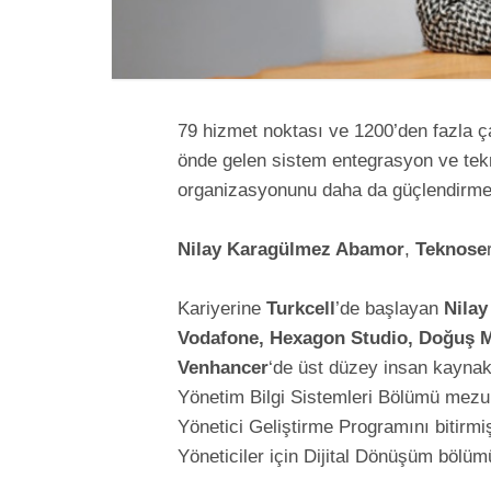
79 hizmet noktası ve 1200’den fazla çalı
önde gelen sistem entegrasyon ve tekno
organizasyonunu daha da güçlendirmek
Nilay Karagülmez Abamor
,
Teknose
Kariyerine
Turkcell
’de başlayan
Nila
Vodafone, Hexagon Studio, Doğuş Müş
Venhancer
‘de üst düzey insan kaynakl
Yönetim Bilgi Sistemleri Bölümü mezu
Yönetici Geliştirme Programını bitirmi
Yöneticiler için Dijital Dönüşüm bölüm