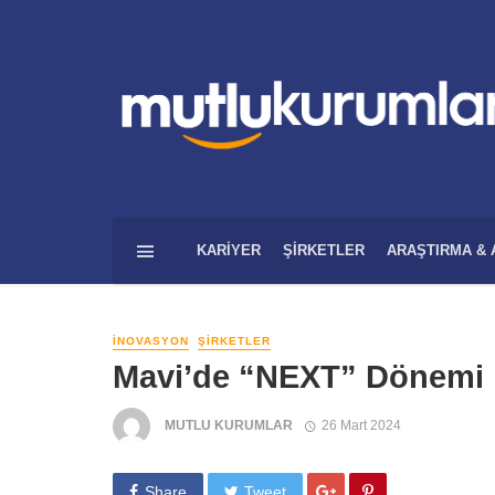
KARIYER
ŞIRKETLER
ARAŞTIRMA & 
İNOVASYON
ŞIRKETLER
Mavi’de “NEXT” Dönemi
MUTLU KURUMLAR
26 Mart 2024
Share
Tweet