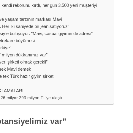
 kendi rekorunu kırdı, her gün 3.500 yeni müşteriyi
m ve yaşam tarzının markası Mavi
. Her iki saniyede bir jean satıyoruz”
iyle buluşuyor: “Mavi, casual giyimin de adresi”
etrekare büyümesi
rkiye”
7 milyon dükkanımız var”
ri şirketi olmak gerekli”
demek Mavi demek
e tek Türk hazır giyim şirketi
IKLAMALARI
 26 milyar 293 milyon TL’ye ulaştı
ansiyelimiz var”