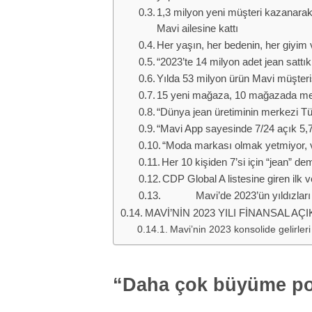
1,3 milyon yeni müşteri kazanarak
Mavi ailesine kattı
Her yaşın, her bedenin, her giyi
“2023’te 14 milyon adet jean sattık
Yılda 53 milyon ürün Mavi müşteris
15 yeni mağaza, 10 mağazada m
“Dünya jean üretiminin merkezi Tü
“Mavi App sayesinde 7/24 açık 5,
“Moda markası olmak yetmiyor, ve
Her 10 kişiden 7’si için “jean” 
CDP Global A listesine giren ilk v
Mavi’de 2023’ün yıldızları
MAVİ’NİN 2023 YILI FİNANSAL AÇ
Mavi’nin 2023 konsolide gelirleri
“Daha çok büyüme pot