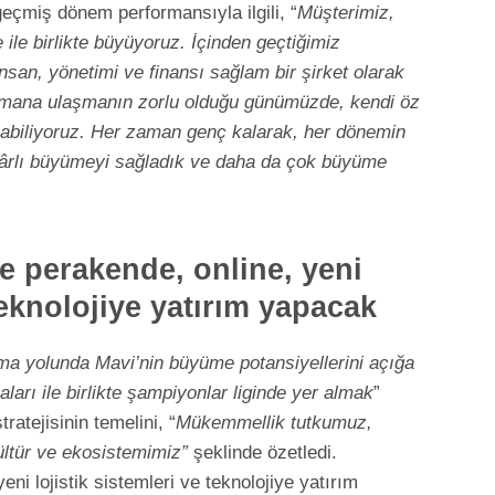
geçmiş dönem performansıyla ilgili, “
Müşterimiz,
 ile birlikte büyüyoruz. İçinden geçtiğimiz
nsan, yönetimi ve finansı sağlam bir şirket olarak
nsmana ulaşmanın zorlu olduğu günümüzde, kendi öz
abiliyoruz. Her zaman genç kalarak, her dönemin
 kârlı büyümeyi sağladık ve daha da çok büyüme
le perakende, online, yeni
 teknolojiye yatırım yapacak
olma yolunda Mavi’nin büyüme potansiyellerini açığa
rı ile birlikte şampiyonlar liginde yer almak
”
atejisinin temelini, “
Mükemmellik tutkumuz,
ültür ve ekosistemimiz”
şeklinde özetledi.
ni lojistik sistemleri ve teknolojiye yatırım