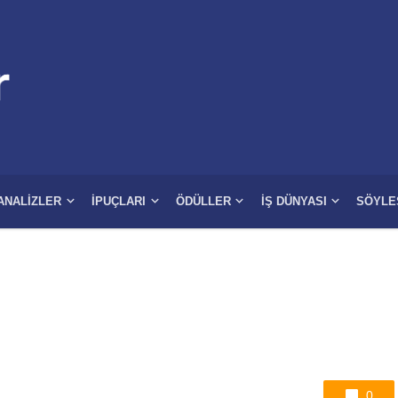
ANALIZLER
İPUÇLARI
ÖDÜLLER
İŞ DÜNYASI
SÖYLE
0