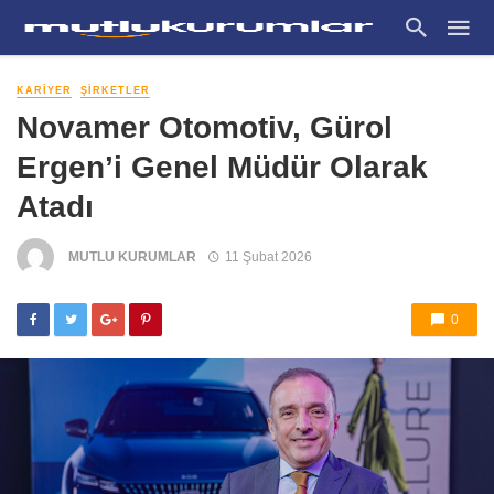
KARIYER
ŞIRKETLER
Novamer Otomotiv, Gürol
Ergen’i Genel Müdür Olarak
Atadı
MUTLU KURUMLAR
11 Şubat 2026
0