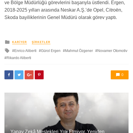
ve Bölge Müdürlüğü görevlerini başarıyla üstlendi. Ergen,
2018-2025 yılları arasında Neskar A.Ş.’de Opel, Citroën,
Skoda bayiliklerinin Genel Müdürü olarak görev yaptı.
yayınlanan
KARIYER
ŞIRKETLER
ile
Enrico Aliberti
Gürol Ergen
Mahmut Özgener
Novamer Otomotiv
etkilendi
Rikardo Aliberti
0
Yapay Zekâ Meslekleri Yok Etmiyor, Yeniden