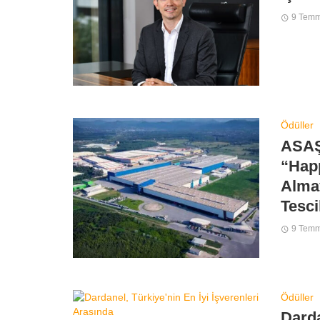
9 Tem
Ödüller
ASAŞ
“Happ
Alma
Tesci
9 Tem
Ödüller
Darda