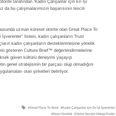
orite tarafından ‘Kadın Çalışanlar için En İyi
ız da bu çalışmalarımızın başarısının tescili
onusunda uzman küresel otorite olan Great Place To
İşverenler” listesi, kadın çalışanların Trust
ların kadın çalışanların desteklenmesine yönelik
ğünü gösteren Culture Brief™ değerlendirmelerine
yüksek güven kültürü deneyimi yaşayıp
in genel stratejisinin bir parçası olup olmadığını
gulamaları olan şirketleri belirliyor.
ile
Great Place To Work
Kadın Çalışanlar için En İyi İşverenler
etkilendi
Novo Nordisk
Selim Necdet Ortega Kızıler