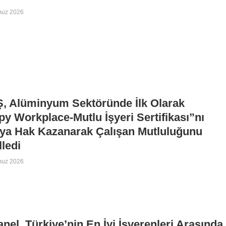
muz 2026
, Alüminyum Sektöründe İlk Olarak
y Workplace-Mutlu İşyeri Sertifikası”nı
ya Hak Kazanarak Çalışan Mutluluğunu
lledi
muz 2026
nel, Türkiye’nin En İyi İşverenleri Arasında