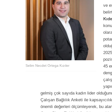
ve e
beli
Kıde
konu
olar
pota
oldu
2025
pozi
Selim Necdet Ortega Kızıler
45 e
deng
çalı
yapı
gelmiş çok sayıda kadın lider olduğunu
Çalışan Bağlılık Anketi ile kapsayıcıl
önemli değerleri ölçümleyerek, bu alanl