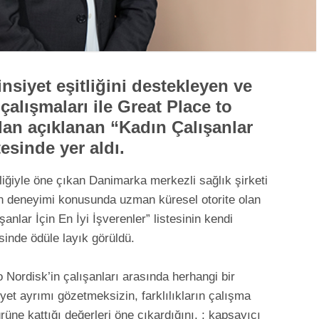
siyet eşitliğini destekleyen ve
çalışmaları ile
Great Place to
an açıklanan “Kadın Çalışanlar
stesinde yer aldı.
rliğiyle öne çıkan Danimarka merkezli sağlık şirketi
şan deneyimi konusunda uzman küresel otorite olan
şanlar İçin En İyi İşverenler” listesinin kendi
sinde ödüle layık görüldü.
 Nordisk’in çalışanları arasında herhangi bir
iyet ayrımı gözetmeksizin, farklılıkların çalışma
ürüne kattığı değerleri öne çıkardığını, ; kapsayıcı