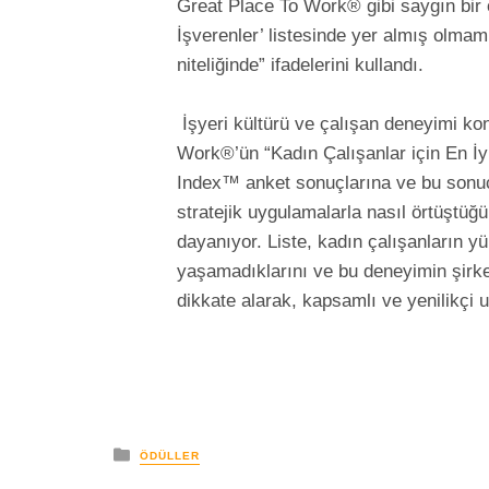
Great Place To Work® gibi saygın bir ot
İşverenler’ listesinde yer almış olmam
niteliğinde” ifadelerini kullandı.
İşyeri kültürü ve çalışan deneyimi k
Work®’ün “Kadın Çalışanlar için En İyi 
Index™ anket sonuçlarına ve bu sonuç
stratejik uygulamalarla nasıl örtüştü
dayanıyor. Liste, kadın çalışanların 
yaşamadıklarını ve bu deneyimin şirket
dikkate alarak, kapsamlı ve yenilikçi uy
yayınlanan
ÖDÜLLER