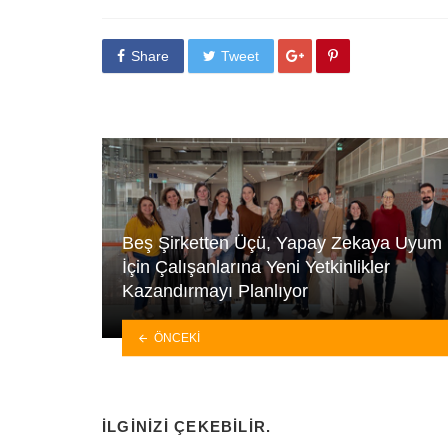
Share
Tweet
Beş Şirketten Üçü, Yapay Zekaya Uyum
İçin Çalışanlarına Yeni Yetkinlikler
Kazandırmayı Planlıyor
ÖNCEKI
İLGINIZI ÇEKEBILIR.