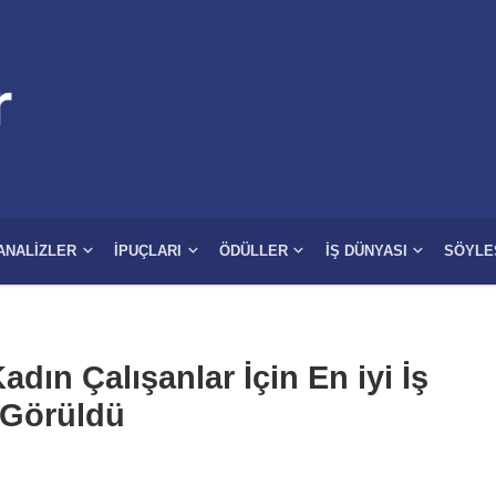
ANALIZLER
İPUÇLARI
ÖDÜLLER
İŞ DÜNYASI
SÖYLE
dın Çalışanlar İçin En iyi İş
 Görüldü