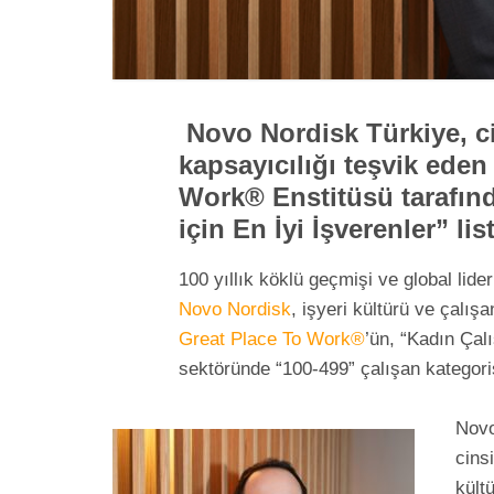
Novo Nordisk Türkiye, cin
kapsayıcılığı teşvik eden 
Work® Enstitüsü tarafınd
için En İyi İşverenler” li
100 yıllık köklü geçmişi ve global lide
Novo Nordisk
, işyeri kültürü ve çalı
Great Place To Work®
’ün, “Kadın Çalı
sektöründe “100-499” çalışan kategori
Novo
cins
kült