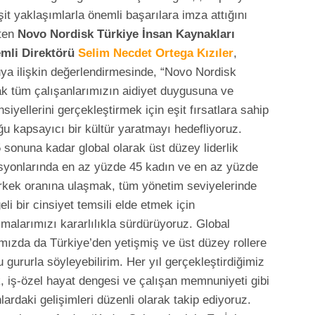
şit yaklaşımlarla önemli başarılara imza attığını
rten
Novo Nordisk Türkiye İnsan Kaynakları
mli Direktörü
Selim Necdet Ortega Kızıler
,
ya ilişkin değerlendirmesinde, “Novo Nordisk
ak tüm çalışanlarımızın aidiyet duygusuna ve
nsiyellerini gerçekleştirmek için eşit fırsatlara sahip
ğu kapsayıcı bir kültür yaratmayı hedefliyoruz.
 sonuna kadar global olarak üst düzey liderlik
syonlarında en az yüzde 45 kadın ve en az yüzde
rkek oranına ulaşmak, tüm yönetim seviyelerinde
eli bir cinsiyet temsili elde etmek için
şmalarımızı kararlılıkla sürdürüyoruz. Global
mızda da Türkiye’den yetişmiş ve üst düzey rollere
 gururla söyleyebilirim. Her yıl gerçekleştirdiğimiz
ık, iş-özel hayat dengesi ve çalışan memnuniyeti gibi
ardaki gelişimleri düzenli olarak takip ediyoruz.