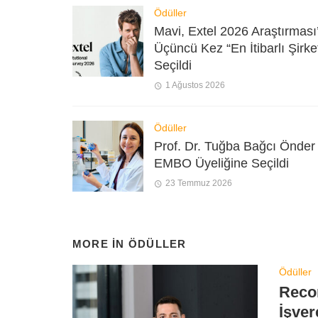
Ödüller
Mavi, Extel 2026 Araştırması
Üçüncü Kez “En İtibarlı Şirke
Seçildi
1 Ağustos 2026
Ödüller
Prof. Dr. Tuğba Bağcı Önder
EMBO Üyeliğine Seçildi
23 Temmuz 2026
MORE IN
ÖDÜLLER
Ödüller
Recor
İşver