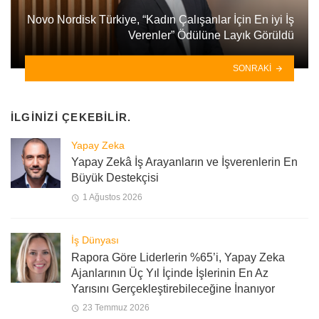
Novo Nordisk Türkiye, “Kadın Çalışanlar İçin En iyi İş
Verenler” Ödülüne Layık Görüldü
SONRAKI
İLGINIZI ÇEKEBILIR.
Yapay Zeka
Yapay Zekâ İş Arayanların ve İşverenlerin En
Büyük Destekçisi
1 Ağustos 2026
İş Dünyası
Rapora Göre Liderlerin %65’i, Yapay Zeka
Ajanlarının Üç Yıl İçinde İşlerinin En Az
Yarısını Gerçekleştirebileceğine İnanıyor
23 Temmuz 2026