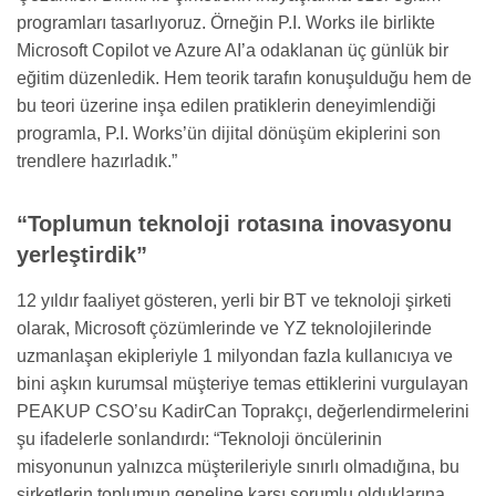
programları tasarlıyoruz. Örneğin P.I. Works ile birlikte
Microsoft Copilot ve Azure AI’a odaklanan üç günlük bir
eğitim düzenledik. Hem teorik tarafın konuşulduğu hem de
bu teori üzerine inşa edilen pratiklerin deneyimlendiği
programla, P.I. Works’ün dijital dönüşüm ekiplerini son
trendlere hazırladık.”
“Toplumun teknoloji rotasına inovasyonu
yerleştirdik”
12 yıldır faaliyet gösteren, yerli bir BT ve teknoloji şirketi
olarak, Microsoft çözümlerinde ve YZ teknolojilerinde
uzmanlaşan ekipleriyle 1 milyondan fazla kullanıcıya ve
bini aşkın kurumsal müşteriye temas ettiklerini vurgulayan
PEAKUP CSO’su KadirCan Toprakçı, değerlendirmelerini
şu ifadelerle sonlandırdı: “Teknoloji öncülerinin
misyonunun yalnızca müşterileriyle sınırlı olmadığına, bu
şirketlerin toplumun geneline karşı sorumlu olduklarına