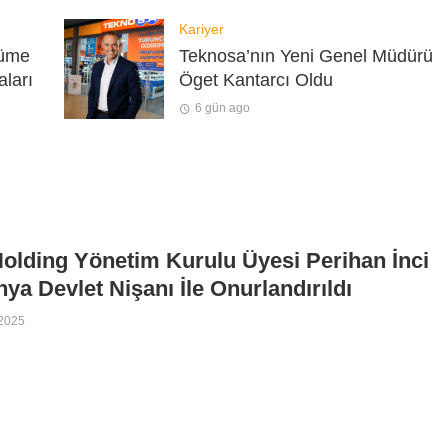
Kariyer
yüme
Teknosa’nın Yeni Genel Müdürü
aları
Öget Kantarcı Oldu
6 gün ago
Holding Yönetim Kurulu Üyesi Perihan İnci
ya Devlet Nişanı İle Onurlandırıldı
 2025