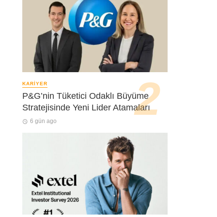
KARIYER
P&G’nin Tüketici Odaklı Büyüme
Stratejisinde Yeni Lider Atamaları
6 gün ago