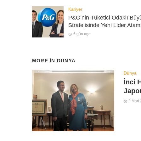
Kariyer
P&G’nin Tüketici Odaklı Bü
Stratejisinde Yeni Lider Atam
6 gün ago
MORE IN
DÜNYA
Dünya
İnci 
Japon
3 Mart