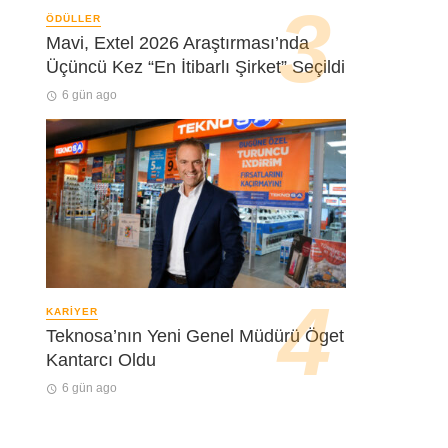
ÖDÜLLER
Mavi, Extel 2026 Araştırması’nda
Üçüncü Kez “En İtibarlı Şirket” Seçildi
6 gün ago
KARIYER
Teknosa’nın Yeni Genel Müdürü Öget
Kantarcı Oldu
6 gün ago