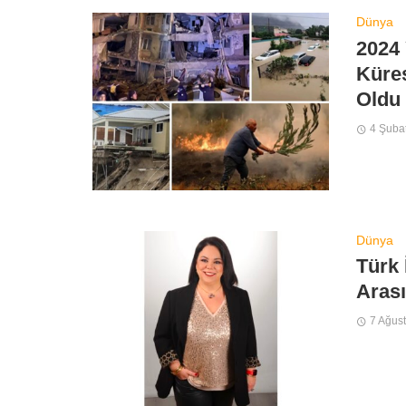
Dünya
2024 
Küres
Oldu
4 Şuba
Dünya
Türk 
Arası
7 Ağus