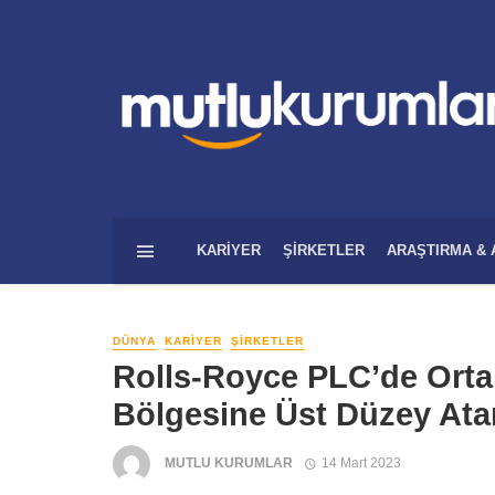
KARIYER
ŞIRKETLER
ARAŞTIRMA & 
DÜNYA
KARIYER
ŞIRKETLER
Rolls-Royce PLC’de Orta 
Bölgesine Üst Düzey At
MUTLU KURUMLAR
14 Mart 2023