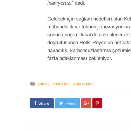
inanıyoruz.”
dedi.
Gelecek için sağlam hedefleri olan Ke
mühendislik ve teknoloji inovasyonların
sonuna doğru Dubai’de düzenlenecek o
doğrultusunda Rolls-Royce’un net sıfır
havacılık, karbonsuzlaştırma çözümle
fazla odaklanması bekleniyor.
yayınlanan
DÜNYA
KARIYER
ŞIRKETLER
Share
Tweet