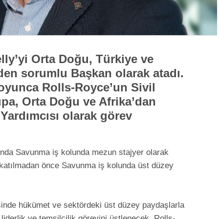
lly’yi Orta Doğu, Türkiye ve
den sorumlu Başkan olarak atadı.
boyunca Rolls-Royce’un Sivil
upa, Orta Doğu ve Afrika’dan
Yardımcısı olarak görev
lında Savunma iş kolunda mezun stajyer olarak
a katılmadan önce Savunma iş kolunda üst düzey
inde hükümet ve sektördeki üst düzey paydaşlarla
liderlik ve temsilcilik görevini üstlenecek. Rolls-