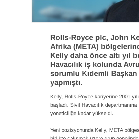
Rolls-Royce plc, John Ke
Afrika (META) bölgelerin
Kelly daha önce altı yıl 
Havacılık iş kolunda Avr
sorumlu Kıdemli Başkan 
yapmıştı.
Kelly, Rolls-Royce kariyerine 2001 yı
başladı. Sivil Havacılık departmanın
yöneticiliğe kadar yükseldi.
Yeni pozisyonunda Kelly, META bölges
birlikte çalışmak üzere grup genelinde 