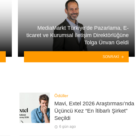
MediaMarkt Türkiye’de Pazarlama, E-
ticaret ve Kurumsal İletişim Direktörlüğüne
Tolga Ünvan Geldi
SONRAKI
Ödüller
Mavi, Extel 2026 Araştırması’nda
Üçüncü Kez “En İtibarlı Şirket”
Seçildi
6 gün ago