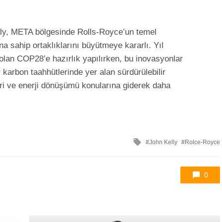
lly, META bölgesinde Rolls-Royce’un temel
a sahip ortaklıklarını büyütmeye kararlı. Yıl
lan COP28’e hazırlık yapılırken, bu inovasyonlar
 karbon taahhütlerinde yer alan sürdürülebilir
ri ve enerji dönüşümü konularına giderek daha
ile
John Kelly
Rolce-Royce
etkilendi
0