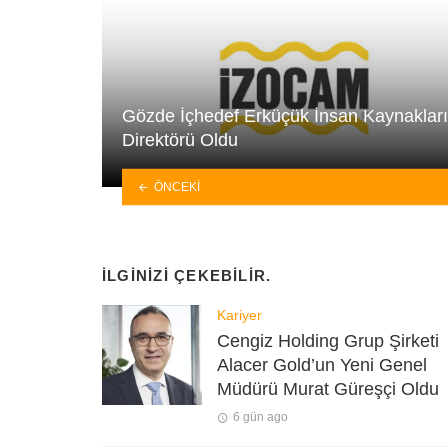
Gözde İçhedef Erküçük İnsan Kaynakları
Direktörü Oldu
ÖNCEKI
İLGINIZI ÇEKEBILIR.
Kariyer
Cengiz Holding Grup Şirketi
Alacer Gold’un Yeni Genel
Müdürü Murat Güreşçi Oldu
6 gün ago