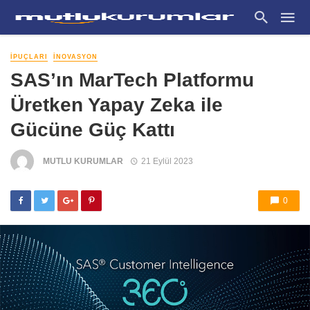
İPUÇLARI
İNOVASYON
SAS’ın MarTech Platformu
Üretken Yapay Zeka ile
Gücüne Güç Kattı
MUTLU KURUMLAR
21 Eylül 2023
0