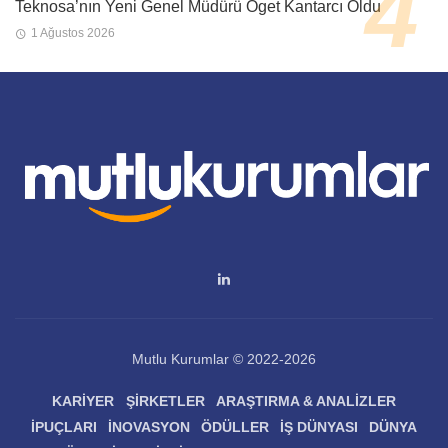
Teknosa’nın Yeni Genel Müdürü Öget Kantarcı Oldu
1 Ağustos 2026
Mutlu Kurumlar © 2022-2026
KARIYER
ŞIRKETLER
ARAŞTIRMA & ANALIZLER
İPUÇLARI
İNOVASYON
ÖDÜLLER
İŞ DÜNYASI
DÜNYA