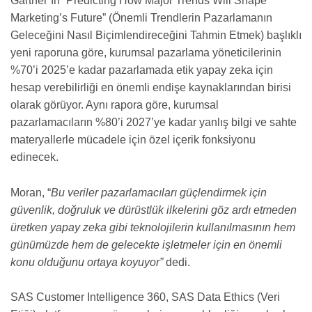
Gartner’ın “Predicting How Major Trends Will Shape
Marketing’s Future” (Önemli Trendlerin Pazarlamanın
Geleceğini Nasıl Biçimlendireceğini Tahmin Etmek) başlıklı
yeni raporuna göre, kurumsal pazarlama yöneticilerinin
%70’i 2025’e kadar pazarlamada etik yapay zeka için
hesap verebilirliği en önemli endişe kaynaklarından birisi
olarak görüyor. Aynı rapora göre, kurumsal
pazarlamacıların %80’i 2027’ye kadar yanlış bilgi ve sahte
materyallerle mücadele için özel içerik fonksiyonu
edinecek.
Moran, “
Bu veriler pazarlamacıları güçlendirmek için
güvenlik, doğruluk ve dürüstlük ilkelerini göz ardı etmeden
üretken yapay zeka gibi teknolojilerin kullanılmasının hem
günümüzde hem de gelecekte işletmeler için en önemli
konu olduğunu ortaya koyuyor”
dedi.
SAS Customer Intelligence 360, SAS Data Ethics (Veri