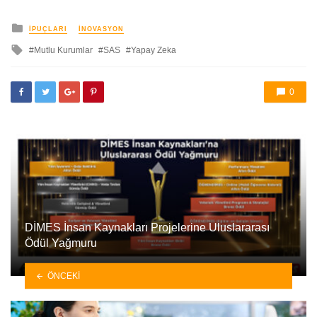
yayınlanan
İPUÇLARI
İNOVASYON
ile
Mutlu Kurumlar
SAS
Yapay Zeka
etkilendi
0
DİMES İnsan Kaynakları Projelerine Uluslararası
Ödül Yağmuru
ÖNCEKI