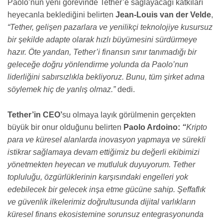
Paolo’nun yeni görevinde Tether’e sağlayacağı katkıları
heyecanla beklediğini belirten
Jean-Louis van der Velde
,
“Tether, gelişen pazarlara ve yenilikçi teknolojiye kusursuz
bir şekilde adapte olarak hızlı büyümesini sürdürmeye
hazır. Öte yandan, Tether’i finansın sınır tanımadığı bir
geleceğe doğru yönlendirme yolunda da Paolo’nun
liderliğini sabırsızlıkla bekliyoruz. Bunu, tüm şirket adına
söylemek hiç de yanlış olmaz.”
dedi.
Tether’in CEO’
su olmaya layık görülmenin gerçekten
büyük bir onur olduğunu belirten
Paolo Ardoino:
“
Kripto
para ve küresel alanlarda inovasyon yapmaya ve sürekli
istikrar sağlamaya devam ettiğimiz bu değerli ekibimizi
yönetmekten heyecan ve mutluluk duyuyorum. Tether
topluluğu, özgürlüklerinin karşısındaki engelleri yok
edebilecek bir gelecek inşa etme gücüne sahip. Şeffaflık
ve güvenlik ilkelerimiz doğrultusunda dijital varlıkların
küresel finans ekosistemine sorunsuz entegrasyonunda