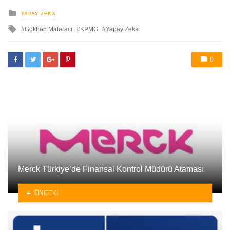
yayınlanan
YAPAY ZEKA
ile
Gökhan Mataracı
KPMG
Yapay Zeka
etkilendi
0
Merck Türkiye’de Finansal Kontrol Müdürü Ataması
ÖNCEKI