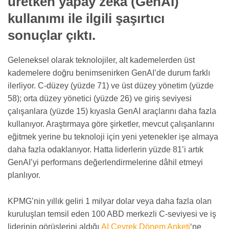
üretken yapay zekâ (GenAI)
kullanımı ile ilgili şaşırtıcı
sonuçlar çıktı.
Geleneksel olarak teknolojiler, alt kademelerden üst
kademelere doğru benimsenirken GenAI’de durum farklı
ilerliyor. C-düzey (yüzde 71) ve üst düzey yönetim (yüzde
58); orta düzey yönetici (yüzde 26) ve giriş seviyesi
çalışanlara (yüzde 15) kıyasla GenAI araçlarını daha fazla
kullanıyor. Araştırmaya göre şirketler, mevcut çalışanlarını
eğitmek yerine bu teknoloji için yeni yetenekler işe almaya
daha fazla odaklanıyor. Hatta liderlerin yüzde 81’i artık
GenAI’yi performans değerlendirmelerine dâhil etmeyi
planlıyor.
KPMG’nin yıllık geliri 1 milyar dolar veya daha fazla olan
kuruluşları temsil eden 100 ABD merkezli C-seviyesi ve iş
liderinin görüşlerini aldığı
AI Çeyrek Dönem Anketi
‘ne