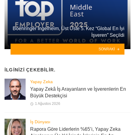
Boehringer Ingelheim, Üst Üste 5. Kez “Global En İyi
İşveren” Seçildi
SONRAKI
İLGINIZI ÇEKEBILIR.
Yapay Zeka
Yapay Zekâ İş Arayanların ve İşverenlerin En
Büyük Destekçisi
1 Ağustos 2026
İş Dünyası
Rapora Göre Liderlerin %65’i, Yapay Zeka