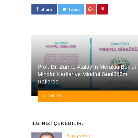
Share
Tweet
Prof. Dr. Zümre Atalay’ın Merakla Bekle
Mindful Kartlar ve Mindful Günlüğüm
Raflarda
ÖNCEKI
İLGINIZI ÇEKEBILIR.
Yapay Zeka