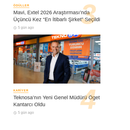
ÖDÜLLER
Mavi, Extel 2026 Araştırması’nda
Üçüncü Kez “En İtibarlı Şirket” Seçildi
5 gün ago
KARIYER
Teknosa’nın Yeni Genel Müdürü Öget
Kantarcı Oldu
5 gün ago