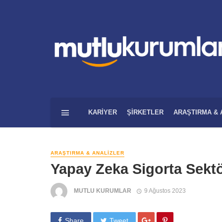
KARIYER
ŞIRKETLER
ARAŞTIRMA & 
ARAŞTIRMA & ANALIZLER
Yapay Zeka Sigorta Sektö
MUTLU KURUMLAR
9 Ağustos 2023
Share
Tweet