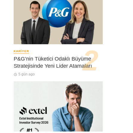
KARIYER
P&G’nin Tüketici Odaklı Büyüme
Stratejisinde Yeni Lider Atamaları
5 gün ago