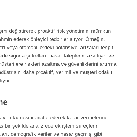
şını değiştirerek proaktif risk yönetimini mümkün
ahmin ederek önleyici tedbirler alıyor. Örneğin,
eri veya otomobillerdeki potansiyel arızaları tespit
de sigorta şirketleri, hasar taleplerini azaltıyor ve
şterilere riskleri azaltma ve güvenliklerini artırma
düstrisini daha proaktif, verimli ve müşteri odaklı
ıyor.
me
k veri kümesini analiz ederek karar vermelerine
as bir şekilde analiz ederek işlem süreçlerini
arı, demografik veriler ve hasar geçmişi gibi