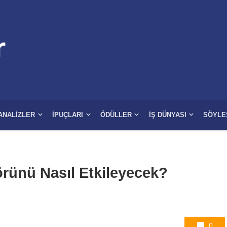
ANALIZLER
İPUÇLARI
ÖDÜLLER
İŞ DÜNYASI
SÖYLE
rünü Nasıl Etkileyecek?
0