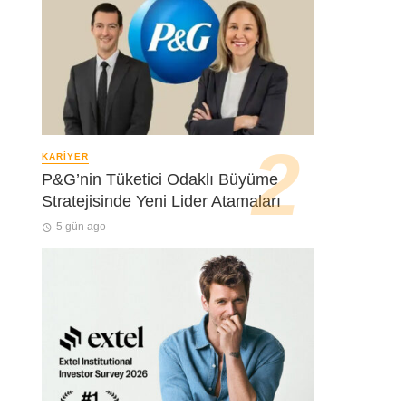
KARIYER
P&G’nin Tüketici Odaklı Büyüme
Stratejisinde Yeni Lider Atamaları
5 gün ago