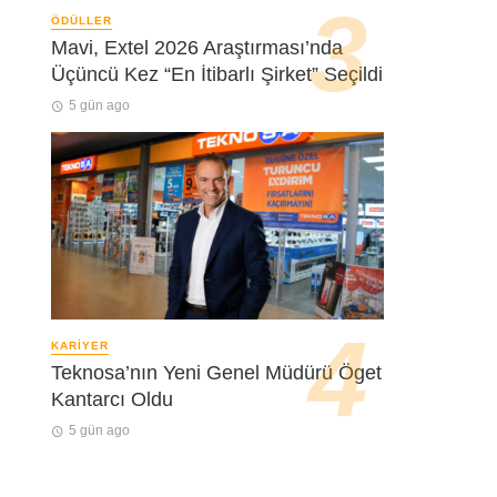
ÖDÜLLER
Mavi, Extel 2026 Araştırması’nda
Üçüncü Kez “En İtibarlı Şirket” Seçildi
5 gün ago
KARIYER
Teknosa’nın Yeni Genel Müdürü Öget
Kantarcı Oldu
5 gün ago