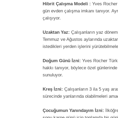
Hibrit Çalışma Modeli :
Yves Rocher T
gün evden çalışma imkanı tanıyor. Ay
çalışıyor.
Uzaktan Yaz:
Çalışanların yaz dönemini
Temmuz ve Ağustos aylarında uzaktan 
istedikleri yerden işlerini yürütebilmel
Doğum Günü İzni:
Yves Rocher Türkiy
hakkı tanıyor, böylece özel günlerinde 
sunuluyor.
Kreş İzni:
Çalışanların 3 ila 5 yaş ar
sürecinde yanlarında olabilmeleri amac
Çocuğumun Yanındayım İzni:
İlköğr
sonu karne günü için toplamda bir günl