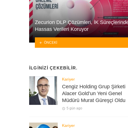
Zecurion DLP Çözümleri, İK Süreçlerind
Hassas Verileri Koruyor
ÖNCEKI
İLGINIZI ÇEKEBILIR.
Kariyer
Cengiz Holding Grup Şirketi
Alacer Gold’un Yeni Genel
Müdürü Murat Güreşçi Oldu
5 gün ago
Kariyer