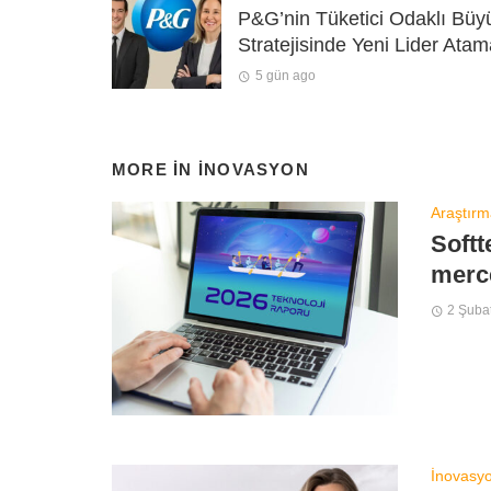
P&G’nin Tüketici Odaklı Bü
Stratejisinde Yeni Lider Atam
5 gün ago
MORE IN
İNOVASYON
Araştırm
Softt
merc
2 Şuba
İnovasy