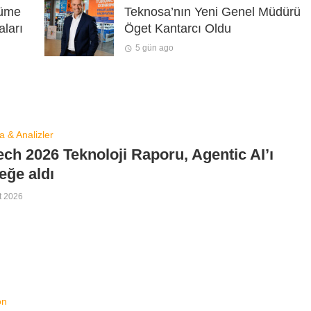
yüme
Teknosa’nın Yeni Genel Müdürü
aları
Öget Kantarcı Oldu
5 gün ago
a & Analizler
ech 2026 Teknoloji Raporu, Agentic AI’ı
eğe aldı
t 2026
on