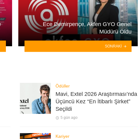
e
Ece Demirpençe, Akfen GYO Genel
Müdürü Oldu
SONRAKI
Ödüller
Mavi, Extel 2026 Araştırması’nda
Üçüncü Kez “En İtibarlı Şirket”
Seçildi
5 gün ago
Kariyer