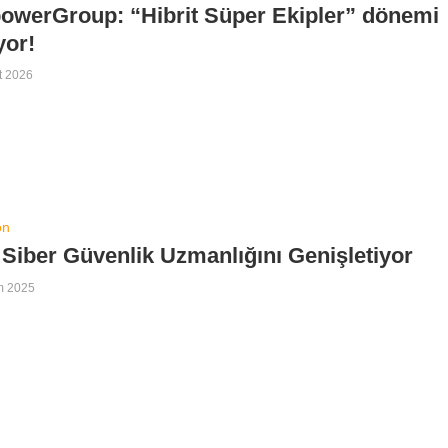
owerGroup: “Hibrit Süper Ekipler” dönemi
yor!
t 2026
on
 Siber Güvenlik Uzmanlığını Genişletiyor
m 2025