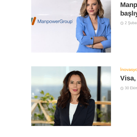
Manp
başlı
2 Şuba
İnovasy
Visa,
30 Eki