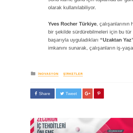
olarak kullanılabiliyor.
Yves Rocher Türkiye
, çalışanlarının
bir şekilde sürdürebilmeleri için bu tür
başarıyla uyguladıkları
“Uzaktan Yaz
imkanını sunarak, çalışanların iş-yaşa
yayınlanan
İNOVASYON
ŞIRKETLER
Share
Tweet