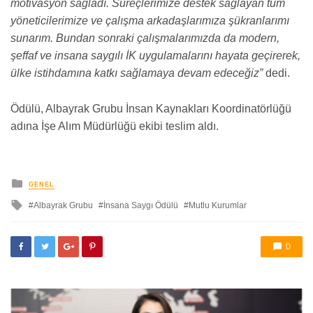
motivasyon sağladı. Süreçlerimize destek sağlayan tüm
yöneticilerimize ve çalışma arkadaşlarımıza şükranlarımı
sunarım. Bundan sonraki çalışmalarımızda da modern,
şeffaf ve insana saygılı İK uygulamalarını hayata geçirerek,
ülke istihdamına katkı sağlamaya devam edeceğiz”
dedi.
Ödülü, Albayrak Grubu İnsan Kaynakları Koordinatörlüğü
adına İşe Alım Müdürlüğü ekibi teslim aldı.
yayınlanan
GENEL
ile
Albayrak Grubu
İnsana Saygı Ödülü
Mutlu Kurumlar
etkilendi
0