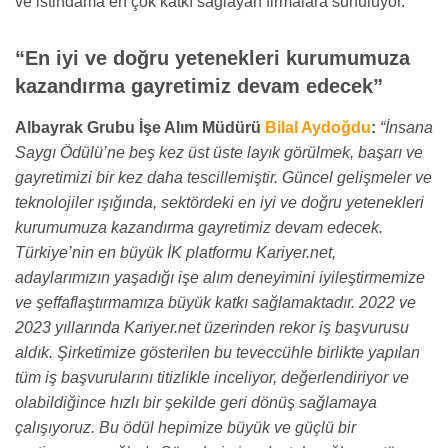
ve istihdama en çok katkı sağlayan firmalara sunuluyor.
“En iyi ve doğru yetenekleri kurumumuza
kazandırma gayretimiz devam edecek”
Albayrak Grubu İşe Alım Müdürü
Bilal Aydoğdu
:
“İnsana
Saygı Ödülü’ne beş kez üst üste layık görülmek, başarı ve
gayretimizi bir kez daha tescillemiştir. Güncel gelişmeler ve
teknolojiler ışığında, sektördeki en iyi ve doğru yetenekleri
kurumumuza kazandırma gayretimiz devam edecek.
Türkiye’nin en büyük İK platformu Kariyer.net,
adaylarımızın yaşadığı işe alım deneyimini iyileştirmemize
ve şeffaflaştırmamıza büyük katkı sağlamaktadır. 2022 ve
2023 yıllarında Kariyer.net üzerinden rekor iş başvurusu
aldık. Şirketimize gösterilen bu teveccühle birlikte yapılan
tüm iş başvurularını titizlikle inceliyor, değerlendiriyor ve
olabildiğince hızlı bir şekilde geri dönüş sağlamaya
çalışıyoruz. Bu ödül hepimize büyük ve güçlü bir